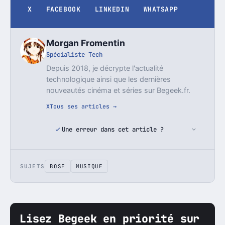
X
FACEBOOK
LINKEDIN
WHATSAPP
Morgan Fromentin
Spécialiste Tech
Depuis 2018, je décrypte l'actualité
technologique ainsi que les dernières
nouveautés cinéma et séries sur Begeek.fr.
X
Tous ses articles →
Une erreur dans cet article ?
SUJETS
BOSE
MUSIQUE
Lisez Begeek en priorité sur