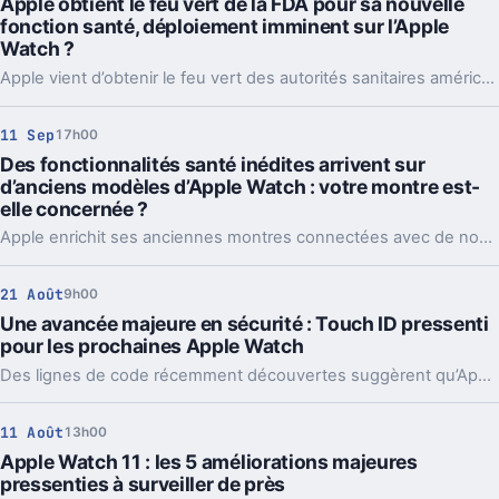
Apple obtient le feu vert de la FDA pour sa nouvelle
fonction santé, déploiement imminent sur l’Apple
Watch ?
Apple vient d’obtenir le feu vert des autorités sanitaires américaines pour la dernière fonctionnalité de suivi de santé de l’Apple Watch, qui sera disponible dès la semaine prochaine pour les utilisateurs de la montre connectée du géant californien.
11 Sep
17h00
Des fonctionnalités santé inédites arrivent sur
d’anciens modèles d’Apple Watch : votre montre est-
elle concernée ?
Apple enrichit ses anciennes montres connectées avec de nouvelles fonctionnalités de suivi de la santé. Découvrez si votre modèle fait partie des appareils concernés par cette mise à jour, qui promet d’améliorer le suivi du bien-être au quotidien.
21 Août
9h00
Une avancée majeure en sécurité : Touch ID pressenti
pour les prochaines Apple Watch
Des lignes de code récemment découvertes suggèrent qu’Apple prépare l’intégration de Touch ID sur ses prochaines Apple Watch, marquant ainsi une avancée importante en matière de sécurité pour les futurs modèles de la montre connectée.
11 Août
13h00
Apple Watch 11 : les 5 améliorations majeures
pressenties à surveiller de près