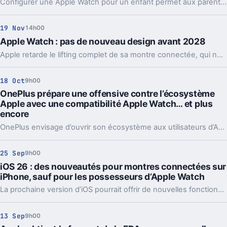
Configurer une Apple Watch pour un enfant permet aux parents de suivre l’activité, la localisation et la sécurité de leur enfant. Ce guide détaille les étapes essentielles pour associer, personnaliser et gérer l’appareil via l’iPhone familial.
19 Nov
14h00
Apple Watch : pas de nouveau design avant 2028
Apple retarde le lifting complet de sa montre connectée, qui ne serait prévu qu’en 2028 au plus tôt.
18 Oct
9h00
OnePlus prépare une offensive contre l’écosystème
Apple avec une compatibilité Apple Watch… et plus
encore
OnePlus envisage d’ouvrir son écosystème aux utilisateurs d’Apple Watch, marquant ainsi une tentative de rapprochement inédite avec les produits Apple. Cette stratégie s’accompagnerait d’autres initiatives destinées à séduire davantage d’utilisateurs iOS.
25 Sep
9h00
iOS 26 : des nouveautés pour montres connectées sur
iPhone, sauf pour les possesseurs d’Apple Watch
La prochaine version d’iOS pourrait offrir de nouvelles fonctionnalités pour mieux gérer les montres connectées sur iPhone. Cependant, ces améliorations seraient principalement destinées aux utilisateurs qui ne possèdent pas déjà une Apple Watch.
13 Sep
9h00