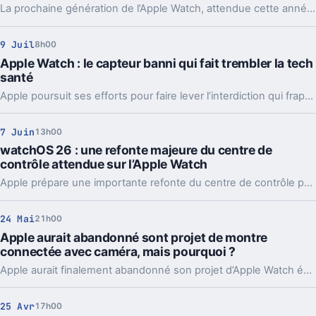
La prochaine génération de l’Apple Watch, attendue cette année, suscite déjà l’intérêt avec plusieurs améliorations majeures évoquées par les rumeurs. Cinq nouveautés particulièrement marquantes pourraient transformer l’expérience utilisateur et renforcer la position d’Apple sur le marché des montres connectées.
9 Juil
8h00
Apple Watch : le capteur banni qui fait trembler la tech
santé
Apple poursuit ses efforts pour faire lever l’interdiction qui frappe le capteur d’oxygène sanguin de ses montres connectées, contestée sur fond de litige juridique.
7 Juin
13h00
watchOS 26 : une refonte majeure du centre de
contrôle attendue sur l’Apple Watch
Apple prépare une importante refonte du centre de contrôle pour l’Apple Watch avec la prochaine version watchOS 26. Les premières informations laissent entrevoir des changements notables dans l’interface et les fonctionnalités proposées aux utilisateurs.
24 Mai
21h00
Apple aurait abandonné sont projet de montre
connectée avec caméra, mais pourquoi ?
Apple aurait finalement abandonné son projet d’Apple Watch équipée d’une caméra. Des difficultés techniques et des compromis sur le design pourraient expliquer ce choix, alors que la marque repense ses priorités pour ses futures innovations connectées.
25 Avr
17h00