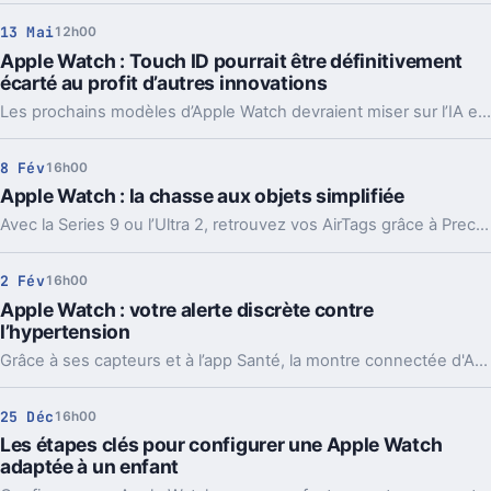
13 Mai
12h00
Apple Watch : Touch ID pourrait être définitivement
écarté au profit d’autres innovations
Les prochains modèles d’Apple Watch devraient miser sur l’IA et les capteurs santé plutôt que sur les empreintes digitales.
8 Fév
16h00
Apple Watch : la chasse aux objets simplifiée
Avec la Series 9 ou l’Ultra 2, retrouvez vos AirTags grâce à Precision Finding et son raccourci pratique.
2 Fév
16h00
Apple Watch : votre alerte discrète contre
l’hypertension
Grâce à ses capteurs et à l’app Santé, la montre connectée d'Apple peut signaler des risques hypertensifs avant qu’ils ne deviennent critiques.
25 Déc
16h00
Les étapes clés pour configurer une Apple Watch
adaptée à un enfant