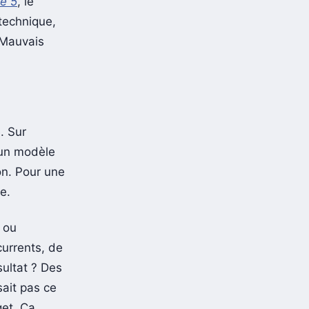
e 5
, le
 technique,
 Mauvais
. Sur
 un modèle
on. Pour une
e.
 ou
currents, de
ultat ? Des
sait pas ce
get. Ça