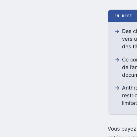
EN BREF
Des c
vers 
des tâ
Ce co
de l’a
docum
Anthr
restri
limita
Vous payez 