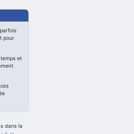
parfois
t pour
 temps et
rement
 ces
de
as dans la