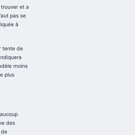
 trouver et a
faut pas se
liquée à
r tente de
’indiquera
modèle moins
he plus
eaucoup
che des
x de