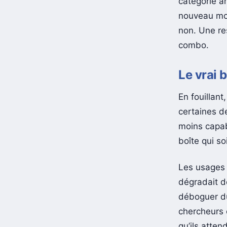
catégorie a
nouveau mo
non. Une re
combo.
Le vrai b
En fouillan
certaines 
moins capab
boîte qui s
Les usages 
dégradait d
déboguer du
chercheurs 
qu’ils atte