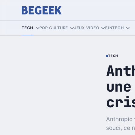
TECH
POP CULTURE
JEUX VIDÉO
FINTECH
TECH
Ant
une
cri
Anthropic 
souci, ce n