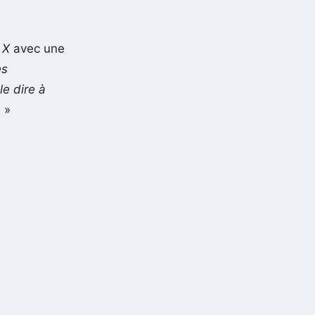
r
X
avec une
es
e dire à
.
»