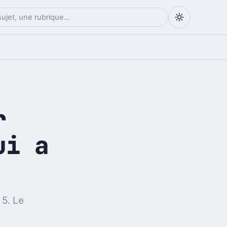
r
ui a
 5. Le