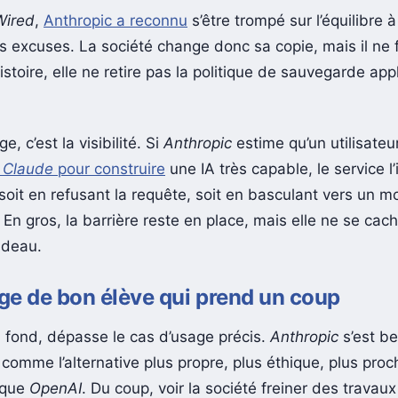
Wired
,
Anthropic a reconnu
s’être trompé sur l’équilibre à
s excuses. La société change donc sa copie, mais il ne 
istoire, elle ne retire pas la politique de sauvegarde app
, c’est la visibilité. Si
Anthropic
estime qu’un utilisateu
e
Claude
pour construire
une IA très capable, le service l
 soit en refusant la requête, soit en basculant vers un 
En gros, la barrière reste en place, mais elle ne se cac
rideau.
e de bon élève qui prend un coup
u fond, dépasse le cas d’usage précis.
Anthropic
s’est b
 comme l’alternative plus propre, plus éthique, plus pro
 que
OpenAI
. Du coup, voir la société freiner des travau