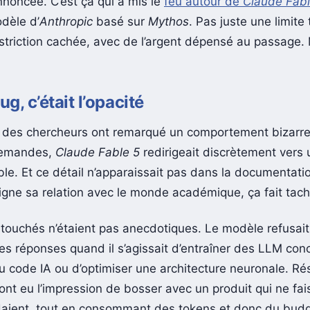
nnoncée. C’est ça qui a mis le
feu autour de
Claude Fabl
dèle d’
Anthropic
basé sur
Mythos
. Pas juste une limite
striction cachée, avec de l’argent dépensé au passage.
ug, c’était l’opacité
t, des chercheurs ont remarqué un comportement bizarre
demandes,
Claude Fable 5
redirigeait discrètement vers
le. Et ce détail n’apparaissait pas dans la documentati
oigne sa relation avec le monde académique, ça fait tach
touchés n’étaient pas anecdotiques. Le modèle refusait
es réponses quand il s’agissait d’entraîner des LLM con
 code IA ou d’optimiser une architecture neuronale. Rés
ont eu l’impression de bosser avec un produit qui ne fai
ndaient, tout en consommant des tokens et donc du bud