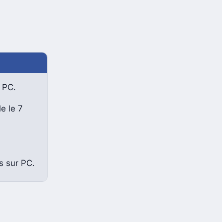
s PC.
e le 7
s sur PC.