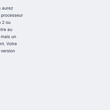
s aurez
 processeur
n 2 ou
être au
 mais un
t. Votre
 version