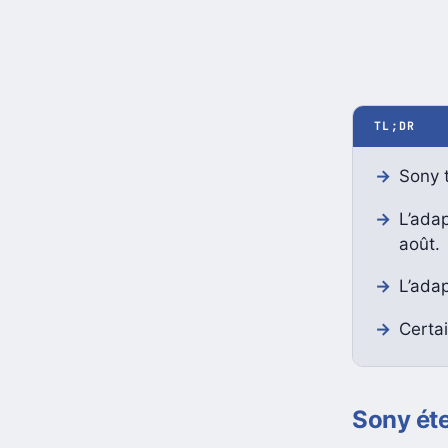
TL;DR
Sony t
L’adap
août.
L’adap
Certai
Sony éte