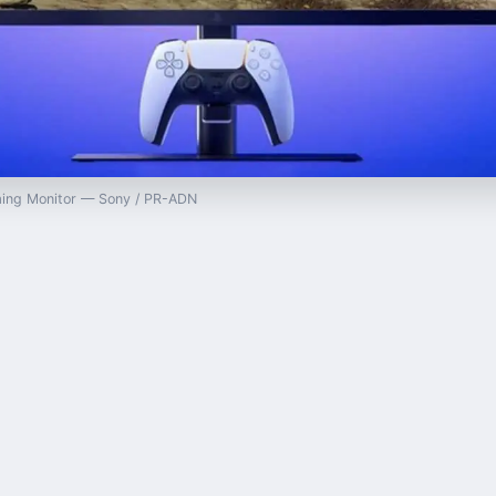
aming Monitor — Sony / PR-ADN