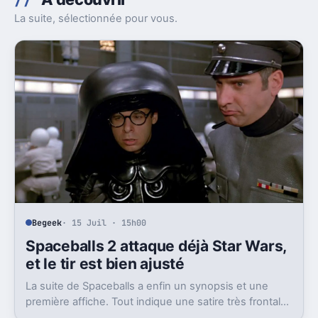
La suite, sélectionnée pour vous.
Begeek
· 15 Juil · 15h00
Spaceballs 2 attaque déjà Star Wars,
et le tir est bien ajusté
La suite de Spaceballs a enfin un synopsis et une
première affiche. Tout indique une satire très frontale
de Star Wars version Disney.