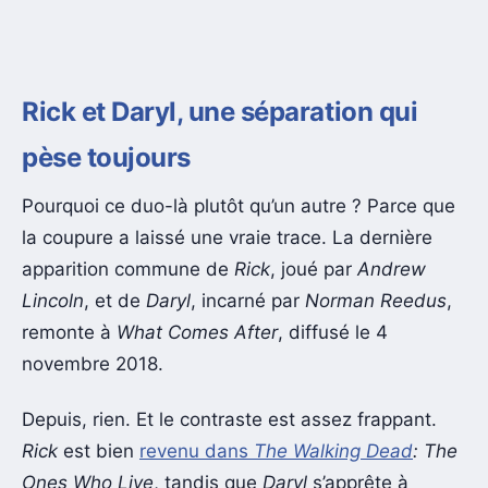
Rick et Daryl, une séparation qui
pèse toujours
Pourquoi ce duo-là plutôt qu’un autre ? Parce que
la coupure a laissé une vraie trace. La dernière
apparition commune de
Rick
, joué par
Andrew
Lincoln
, et de
Daryl
, incarné par
Norman Reedus
,
remonte à
What Comes After
, diffusé le 4
novembre 2018.
Depuis, rien. Et le contraste est assez frappant.
Rick
est bien
revenu dans
The Walking Dead
: The
Ones Who Live
, tandis que
Daryl
s’apprête à