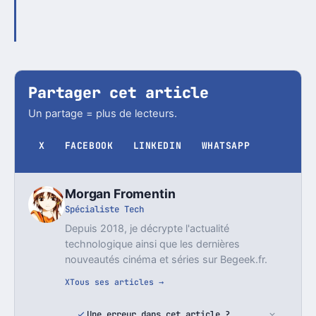
Partager cet article
Un partage = plus de lecteurs.
X
FACEBOOK
LINKEDIN
WHATSAPP
Morgan Fromentin
Spécialiste Tech
Depuis 2018, je décrypte l'actualité
technologique ainsi que les dernières
nouveautés cinéma et séries sur Begeek.fr.
X
Tous ses articles →
Une erreur dans cet article ?