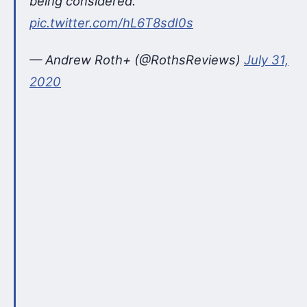
being considered.
pic.twitter.com/hL6T8sdI0s
— Andrew Roth+ (@RothsReviews)
July 31,
2020