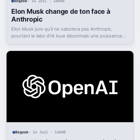
Begeek
· 14 Juil · 16h00
Elon Musk change de ton face à
Anthropic
Elon Musk jure qu’il ne sabotera pas Anthropic,
pourtant le labo d’IA loue désormais une puissance
énorme à un concurrent direct.
Begeek
· 14 Juil · 14h00