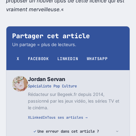
proposer un nouvel opus de cette licence qui est
vraiment merveilleuse.
«
Partager cet article
Un partage = plus de lecteurs.
X
FACEBOOK
LINKEDIN
WHATSAPP
Jordan Servan
Spécialiste Pop Culture
Rédacteur sur Begeek.fr depuis 2014,
passionné par les jeux vidéo, les séries TV et
le cinéma.
X
LinkedIn
Tous ses articles →
Une erreur dans cet article ?