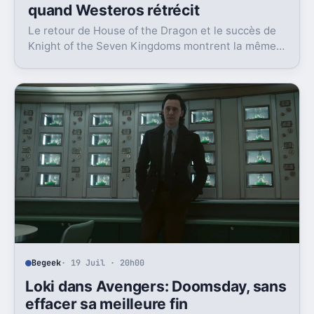
quand Westeros rétrécit
Le retour de House of the Dragon et le succès de
Knight of the Seven Kingdoms montrent la même
chose : la franchise fonctionne mieux quand elle
resserre son regard.
Begeek
· 19 Juil · 20h00
Loki dans Avengers: Doomsday, sans
effacer sa meilleure fin