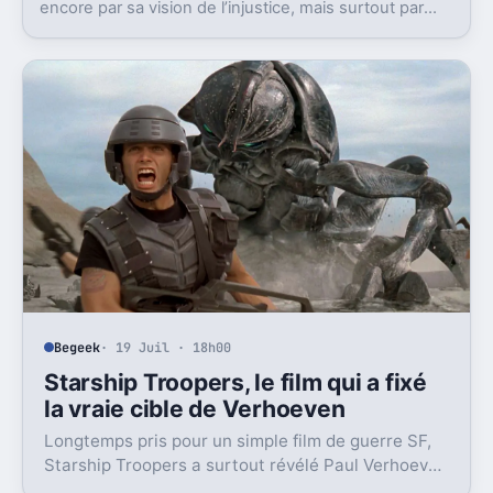
encore par sa vision de l’injustice, mais surtout par
une émotion qui dépasse le temps.
Begeek
· 19 Juil · 18h00
Starship Troopers, le film qui a fixé
la vraie cible de Verhoeven
Longtemps pris pour un simple film de guerre SF,
Starship Troopers a surtout révélé Paul Verhoeven
comme satiriste frontal du fascisme.