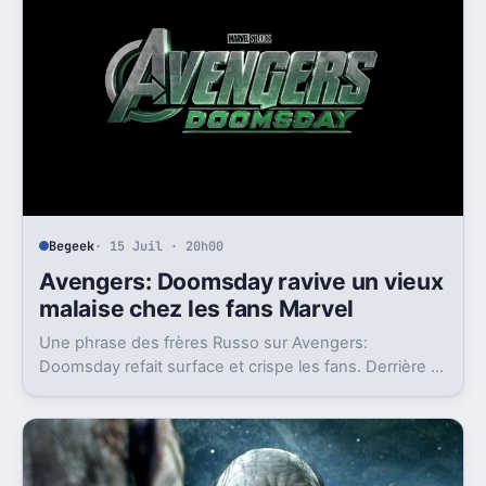
Begeek
· 15 Juil · 20h00
Avengers: Doomsday ravive un vieux
malaise chez les fans Marvel
Une phrase des frères Russo sur Avengers:
Doomsday refait surface et crispe les fans. Derrière la
polémique, c’est la stratégie de Marvel qui est visée.