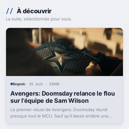
À découvrir
La suite, sélectionnée pour vous.
Begeek
· 15 Juil · 23h00
Avengers: Doomsday relance le flou
sur l’équipe de Sam Wilson
Le premier visuel de Avengers: Doomsday réunit
presque tout le MCU. Sauf qu’il laisse entière une
question gênante: où est passée l’équipe de Sam
Wilson ?