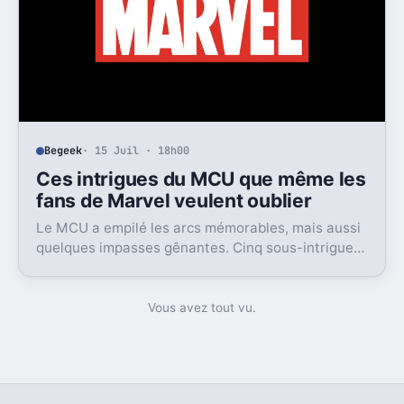
Begeek
· 15 Juil · 18h00
Ces intrigues du MCU que même les
fans de Marvel veulent oublier
Le MCU a empilé les arcs mémorables, mais aussi
quelques impasses gênantes. Cinq sous-intrigues
cristallisent encore ce sentiment de gâchis.
Vous avez tout vu.