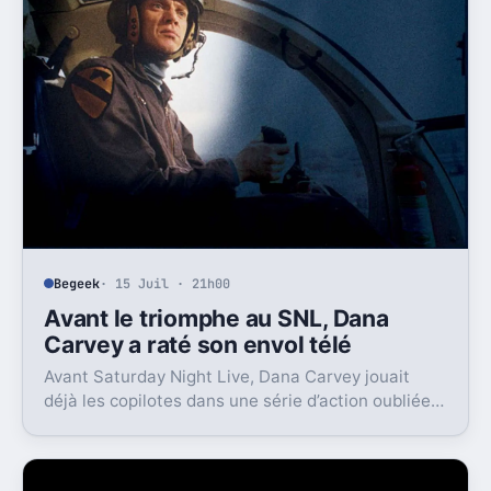
Begeek
· 15 Juil · 21h00
Avant le triomphe au SNL, Dana
Carvey a raté son envol télé
Avant Saturday Night Live, Dana Carvey jouait
déjà les copilotes dans une série d’action oubliée.
Son échec raconte aussi la télé des années 1980.