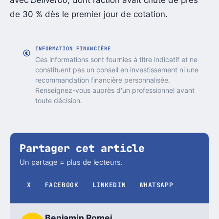
avec
Deliveroo
, dont l’action avait chuté de près
de 30 % dès le premier jour de cotation.
INFORMATION FINANCIÈRE
Ces informations sont fournies à titre indicatif et ne
constituent pas un conseil en investissement ni une
recommandation financière personnalisée.
Renseignez-vous auprès d'un professionnel avant
toute décision.
Partager cet article
Un partage = plus de lecteurs.
X
FACEBOOK
LINKEDIN
WHATSAPP
Benjamin Romei