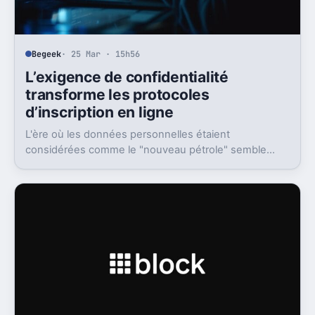
Begeek
· 25 Mar · 15h56
L’exigence de confidentialité
transforme les protocoles
d’inscription en ligne
L'ère où les données personnelles étaient
considérées comme le "nouveau pétrole" semble
révolue, laissant place à une prise de conscience
aiguë où ces informations sont désormais perçues
comme une responsabilité toxique.