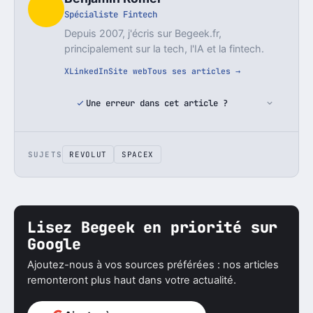
Spécialiste Fintech
Depuis 2007, j'écris sur Begeek.fr,
principalement sur la tech, l'IA et la fintech.
X
LinkedIn
Site web
Tous ses articles →
Une erreur dans cet article ?
SUJETS
REVOLUT
SPACEX
Lisez Begeek en priorité sur
Google
Ajoutez-nous à vos sources préférées : nos articles
remonteront plus haut dans votre actualité.