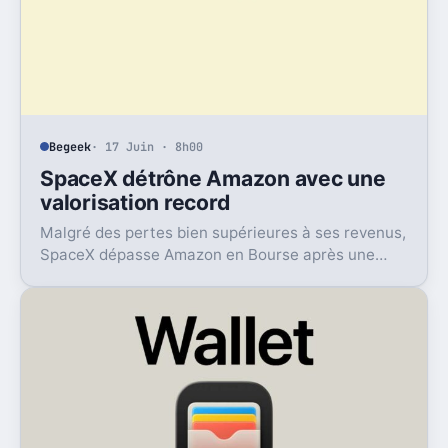
Begeek
· 17 Juin · 8h00
SpaceX détrône Amazon avec une
valorisation record
Malgré des pertes bien supérieures à ses revenus,
SpaceX dépasse Amazon en Bourse après une
envolée éclair et un rachat XXL dans l’IA.