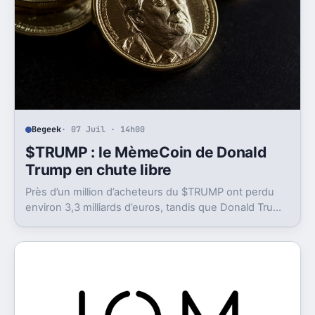
Begeek
· 07 Juil · 14h00
$TRUMP : le MèmeCoin de Donald
Trump en chute libre
Près d’un million d’acheteurs du $TRUMP ont perdu
environ 3,3 milliards d’euros, tandis que Donald Trump
a déclaré des gains colossaux.