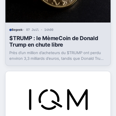
Begeek
· 07 Juil · 14h00
$TRUMP : le MèmeCoin de Donald
Trump en chute libre
Près d’un million d’acheteurs du $TRUMP ont perdu
environ 3,3 milliards d’euros, tandis que Donald Trump
a déclaré des gains colossaux.