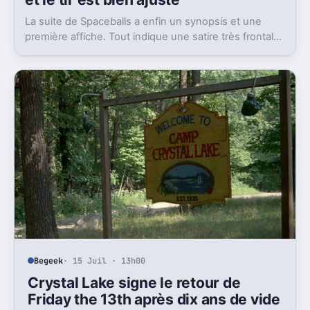
La suite de Spaceballs a enfin un synopsis et une
première affiche. Tout indique une satire très frontale
de Star Wars version Disney.
Begeek
· 15 Juil · 13h00
Crystal Lake signe le retour de
Friday the 13th après dix ans de vide