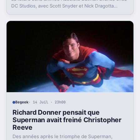
DC Studios, avec Scott Snyder et Nick Dragotta
impliqués. Mais la sortie n’est clairement pas pour
demain.
Begeek
· 14 Juil · 23h00
Richard Donner pensait que
Superman avait freiné Christopher
Reeve
Des années après le triomphe de Superman,