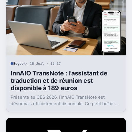
Begeek
· 15 Juil · 19h17
InnAIO TransNote : l’assistant de
traduction et de réunion est
disponible à 189 euros
Présenté au CES 2026, l’InnAIO TransNote est
désormais officiellement disponible. Ce petit boîtier
de 40 grammes combine traduction en temps réel,
enregistrement autonome, transcription et génération
de comptes rendus par intelligence artificielle.