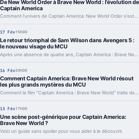
De New World Order à Brave New World : l’évolution de
Captain America
Comment l'univers de Captain America: New World Order s'est-il transformé pour donner naissance à l'intrépide nouveau monde, Brave New World ?
17 Fév
15h00
Le retour triomphal de Sam Wilson dans Avengers 5 :
le nouveau visage du MCU
Après une absence de quatre ans, Captain America : Brave New World révèle que le Sam Wilson d'Anthony Mackie mérite d'être la figure de proue de l'univers cinématographique de Marvel, jouant un rôle clé non seulement dans Avengers 5, mais aussi dans les futurs films à venir.
16 Fév
20h00
Comment Captain America: Brave New World résout
les plus grands mystères du MCU
Comment le film "Captain America : Brave New World" traite des plus grandes questions restées en suspens dans l'univers cinématographique Marvel.
13 Fév
17h00
Une scène post-générique pour Captain America:
Brave New World ?
Voici un guide sans spoiler pour vous aider à le découvrir.