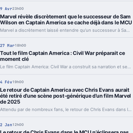
9 Avr
23h00
Marvel révèle discrètement que le successeur de Sam
Wilson en Captain America se cache déjà dans le MCU
Marvel a discrètement laissé entendre qu’un successeur à Sam Wilson dans le rôle de Captain America se trouve déjà au sein de l’univers cinématographique. Cette révélation suggère que la relève du héros pourrait intervenir plus tôt qu’attendu.
27 Mar
18h00
Tout le film Captain America : Civil War préparait ce
moment clé
Le film Captain America: Civil War a construit sa narration et ses enjeux autour d’une séquence-clé, préparant minutieusement le terrain pour ce moment central, décisif à la fois pour l’intrigue et l’évolution des personnages majeurs du Marvel Cinematic Universe.
4 Fév
19h00
Le retour de Captain America avec Chris Evans aurait
été retiré d’une scène post-générique d’un film Marvel
de 2025
Attendu par de nombreux fans, le retour de Chris Evans dans le rôle de Captain America devait initialement figurer dans une scène post-générique d’un film Marvel prévu pour 2025, mais cette apparition aurait finalement été retirée du montage final.
2 Jan
12h00
Le retour de Chris Evans dans le MCU n’éclipsera pas