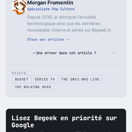
Morgan Fromentin
Spécialiste Pop Culture
Depuis 2018, je décrypte l'actualité
technologique ainsi que les dernières
nouveautés cinéma et séries sur Begeek.fr.
X
Tous ses articles →
Une erreur dans cet article ?
SUJETS
BUDGET
SÉRIES TV
THE ONES WHO LIVE
THE WALKING DEAD
Lisez Begeek en priorité sur
Google