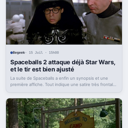
Begeek
· 15 Juil · 15h00
Spaceballs 2 attaque déjà Star Wars,
et le tir est bien ajusté
La suite de Spaceballs a enfin un synopsis et une
première affiche. Tout indique une satire très frontale
de Star Wars version Disney.