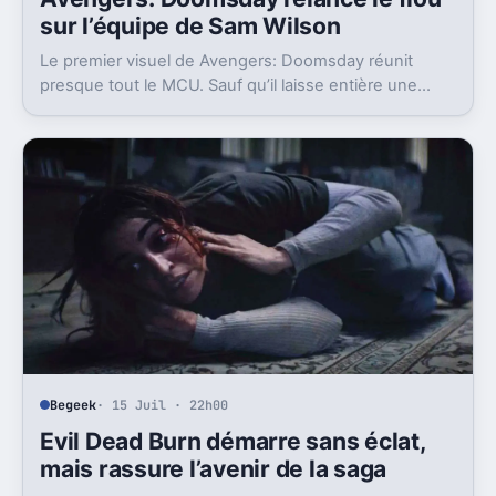
sur l’équipe de Sam Wilson
Le premier visuel de Avengers: Doomsday réunit
presque tout le MCU. Sauf qu’il laisse entière une
question gênante: où est passée l’équipe de Sam
Wilson ?
Begeek
· 15 Juil · 22h00
Evil Dead Burn démarre sans éclat,
mais rassure l’avenir de la saga