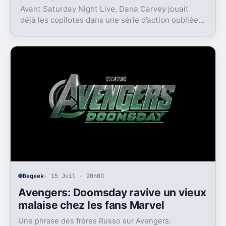
Avant Saturday Night Live, Dana Carvey jouait
déjà les copilotes dans une série d’action oubliée.
Son échec raconte aussi la télé des années 1980.
Begeek
· 15 Juil · 20h00
Avengers: Doomsday ravive un vieux
malaise chez les fans Marvel
Une phrase des frères Russo sur Avengers: