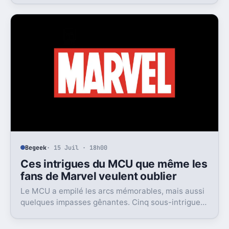
dit beaucoup de son ambition visuelle.
Begeek
· 15 Juil · 18h00
Ces intrigues du MCU que même les
fans de Marvel veulent oublier
Le MCU a empilé les arcs mémorables, mais aussi
quelques impasses gênantes. Cinq sous-intrigues
cristallisent encore ce sentiment de gâchis.