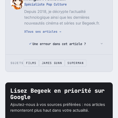
Spécialiste Pop Culture
Depuis 2018, je décrypte l'actualité
technologique ainsi que les dernières
nouveautés cinéma et séries sur Begeek.fr.
X
Tous ses articles →
Une erreur dans cet article ?
SUJETS
FILMS
JAMES GUNN
SUPERMAN
Lisez Begeek en priorité sur
Google
Ajoutez-nous à vos sources préférées : nos articles
remonteront plus haut dans votre actualité.