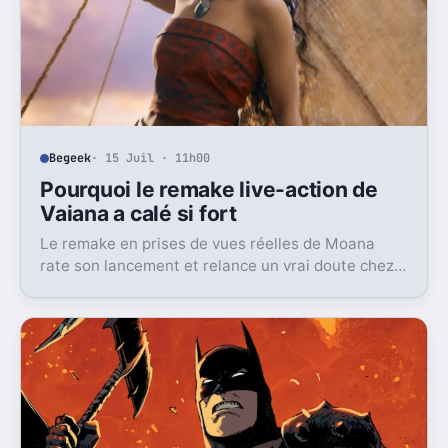
Begeek
· 15 Juil · 11h00
Pourquoi le remake live-action de
Vaiana a calé si fort
Le remake en prises de vues réelles de Moana
rate son lancement et relance un vrai doute chez
Disney sur une formule longtemps rentable.