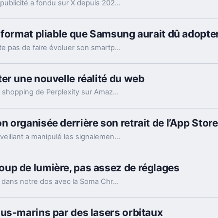
Les nouveaux chiffres montrent à quel point la publicité a fondu sur X depuis 2022. Et même en légère hausse sur un trimestre, elle pèse peu dans l’ensemble.
 format pliable que Samsung aurait dû adopter
Avec le Galaxy Z Fold8, Samsung ne se contente pas de faire évoluer son smartphone pliable : il change complètement sa philosophie avec un appareil plus court, plus large et étonnamment compact. Un choix qui fonctionne particulièrement bien au quotidien, même si les concessions faites sur la photo et l’autonomie sont difficiles à ignorer sur un smartphone vendu à partir de 1 999 euros.
er une nouvelle réalité du web
La justice d’appel lève l’interdiction visant le bot shopping de Perplexity sur Amazon. Une victoire nette, mais loin d’être la fin du match.
 organisée derrière son retrait de l’App Store
Le patron de Telegram affirme qu’un acteur malveillant a manipulé les signalements pour faire retirer l’app par Apple. Un précédent qui inquiète vraiment.
up de lumière, pas assez de réglages
Razer pousse son écosystème Chroma jusque dans notre dos avec la Soma Chroma, une chaise gaming bardée de RGB et proposée à 529,99 euros. Spectaculaire dans un setup, confortable au quotidien, elle nous laisse pourtant un sentiment mitigé face à une ergonomie étonnamment peu personnalisable à ce niveau de prix.
us-marins par des lasers orbitaux