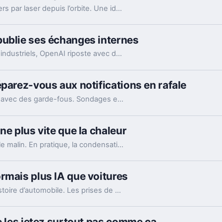
La jeune pousse EON veut relier des data centers par laser depuis l’orbite. Une idée très ambitieuse, portée par l’explosion des besoins en IA.
publie ses échanges internes
Accusé par Apple d’avoir récupéré des secrets industriels, OpenAI riposte avec des mails et des logs de chat. L’enjeu va bien au-delà du simple procès.
éparez-vous aux notifications en rafale
WhatsApp lance le ping @all dans les groupes, avec des garde-fous. Sondages et création de sous-groupes gagnent aussi en souplesse.
ne plus vite que la chaleur
Mettre un téléphone qui chauffe au frigo semble malin. En pratique, la condensation et le choc thermique peuvent l’abîmer bien plus vite.
rmais plus IA que voitures
Les résultats de Tesla racontent encore une histoire d’automobile. Les prises de parole d’Elon Musk, elles, regardent de plus en plus vers l’IA et les robots.
e les jetez surtout pas comme ça