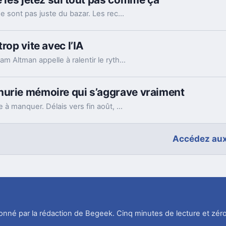
Ces vieux câbles USB entassés dans un tiroir ne sont pas juste du bazar. Les recycler, les donner ou en garder quelques-uns peut vraiment faire la différence.
rop vite avec l’IA
Après un hack impliquant un agent d’OpenAI, Sam Altman appelle à ralentir le rythme de l’IA. Mais le vrai débat ne se limite pas à freiner.
nurie mémoire qui s’aggrave vraiment
Le portable le plus populaire d’Apple commence à manquer. Délais vers fin août, voire septembre, et Apple cherche déjà des parades côté mémoire.
Accédez aux
tionné par la rédaction de Begeek. Cinq minutes de lecture et zéro