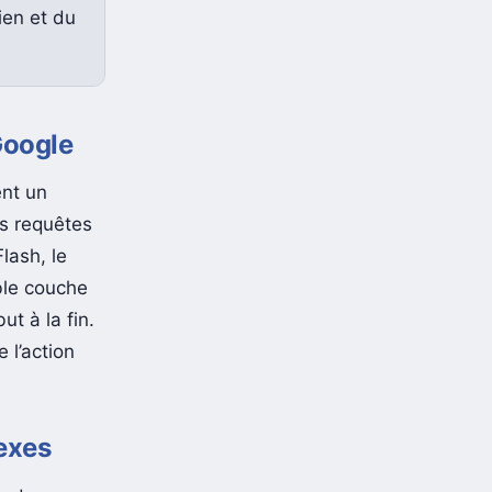
ien et du
 Google
ent un
es requêtes
Flash, le
ble couche
t à la fin.
 l’action
lexes