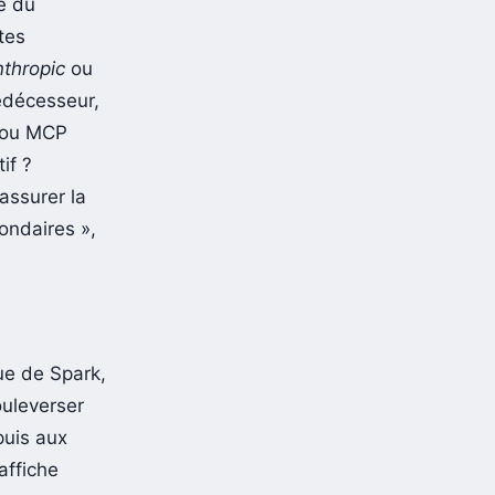
e du
tes
thropic
ou
édécesseur,
1 ou MCP
if ?
assurer la
condaires »,
ue de Spark,
ouleverser
puis aux
affiche