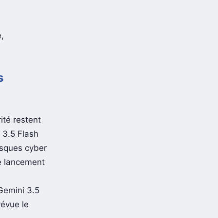
e,
s
ité restent
 3.5 Flash
isques cyber
ce lancement
 Gemini 3.5
révue le