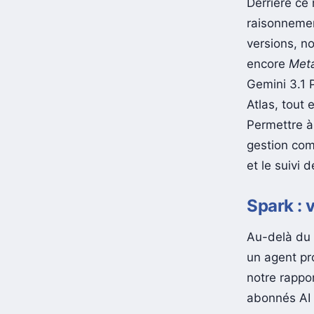
Derrière ce
raisonnemen
versions, n
encore
Met
Gemini 3.1 
Atlas, tout 
Permettre à
gestion comp
et le suivi
Spark :
Au-delà du 
un agent pro
notre rappor
abonnés AI 