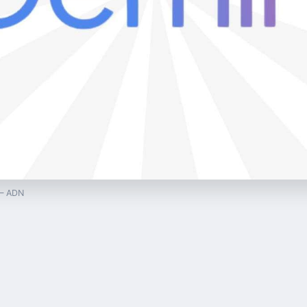
 — ADN