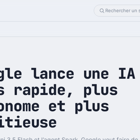
gle lance une IA
s rapide, plus
onome et plus
itieuse
i 3.5 Flash et l’agent Spark, Google veut faire de 