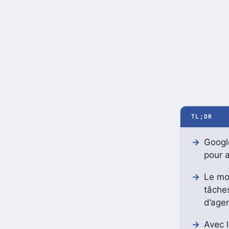
TL;DR
Googl
pour 
Le mo
tâche
d’age
Avec l