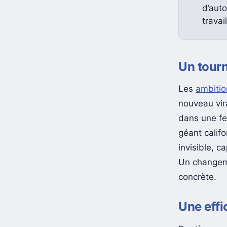
d’aut
travail
Un tourn
Les
ambitio
nouveau vir
dans une fe
géant calif
invisible, 
Un changeme
concrète.
Une effi