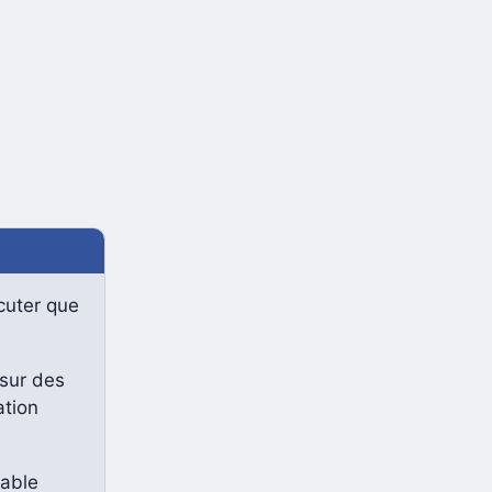
cuter que
 sur des
ation
pable