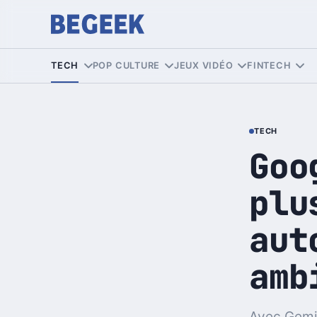
TECH
POP CULTURE
JEUX VIDÉO
FINTECH
TECH
Goo
plu
aut
amb
Avec Gemin