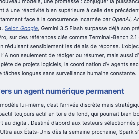
 nouveau modèle, une promesse : conjuguer la puissanc
t à une réactivité bien supérieure à celle des précéden
otamment face à la concurrence incarnée par
OpenAI
,
An
a
.
Selon
Google
, Gemini 3.5 Flash surpasse déjà son pr
Pro, sur des références clés comme Terminal-Bench 2.
en réduisant sensiblement les délais de réponse. L’object
 l’IA non seulement de rédiger ou résumer, mais aussi d’
lète de projets logiciels, la coordination d’« agents se
 de tâches longues sans surveillance humaine constante.
 vers un agent numérique permanent
modèle lui-même, c’est l’arrivée discrète mais stratégiq
actif toujours actif en toile de fond, qui pourrait bien b
t au digital. Destiné d’abord aux testeurs sélectionnés 
Ultra aux États-Unis dès la semaine prochaine, Spark s’