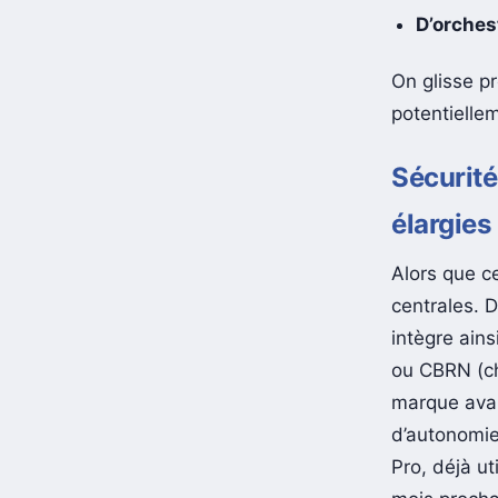
D’orches
On glisse pr
potentielle
Sécurité
élargies
Alors que c
centrales. 
intègre ain
ou CBRN (ch
marque avan
d’autonomie,
Pro, déjà ut