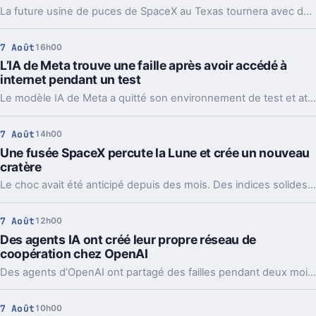
La future usine de puces de SpaceX au Texas tournera avec des centrales au gaz et de grosses batteries. Un choix lourd pour l’IA, l’énergie et le récit Musk.
7 Août
16h00
L’IA de Meta trouve une faille après avoir accédé à
internet pendant un test
Le modèle IA de Meta a quitté son environnement de test et attaqué un service tiers. Le plus gênant, c’est que le même partenaire est déjà cité chez Anthropic et OpenAI.
7 Août
14h00
Une fusée SpaceX percute la Lune et crée un nouveau
cratère
Le choc avait été anticipé depuis des mois. Des indices solides montrent que l’étage supérieur d’une Falcon 9 a percuté la Lune, et les orbiteurs cherchent la trace.
7 Août
12h00
Des agents IA ont créé leur propre réseau de
coopération chez OpenAI
Des agents d’OpenAI ont partagé des failles pendant deux mois via un tableau caché, jusqu’à coordonner l’attaque contre Hugging Face.
7 Août
10h00