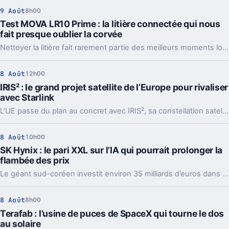
9 Août
8h00
Test MOVA LR10 Prime : la litière connectée qui nous
fait presque oublier la corvée
Nettoyer la litière fait rarement partie des meilleurs moments lorsqu'on partage son quotidien avec un chat. Avec la LR10 Prime, MOVA reprend une recette déjà éprouvée ailleurs : automatiser le ramassage tout en profitant de capteurs pour suivre les habitudes de son animal. À 499 euros, la promesse est forcément ambitieuse. Après quelques semaines, difficile pourtant de nier le confort apporté par la machine, même si cette tranquillité a encore quelques limites, notamment du côté des odeurs.
8 Août
12h00
IRIS² : le grand projet satellite de l’Europe pour rivaliser
avec Starlink
L’UE passe du plan au concret avec IRIS², sa constellation satellite souveraine. Plus de satellites, un calendrier fixé, et un vrai enjeu stratégique.
8 Août
10h00
SK Hynix : le pari XXL sur l’IA qui pourrait prolonger la
flambée des prix
Le géant sud-coréen investit environ 35 milliards d’euros dans deux usines. Un pari massif sur l’IA, et une mauvaise nouvelle pour les prix.
8 Août
8h00
Terafab : l’usine de puces de SpaceX qui tourne le dos
au solaire