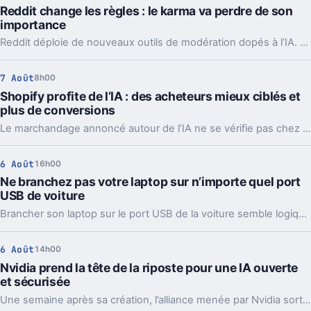
Reddit change les règles : le karma va perdre de son
importance
Reddit déploie de nouveaux outils de modération dopés à l’IA. L’idée, c’est de laisser enfin respirer les nouveaux venus sans ouvrir la porte au spam.
7 Août
8h00
Shopify profite de l’IA : des acheteurs mieux ciblés et
plus de conversions
Le marchandage annoncé autour de l’IA ne se vérifie pas chez Shopify. La plateforme dit voir tripler le trafic et les commandes venus des assistants.
6 Août
16h00
Ne branchez pas votre laptop sur n’importe quel port
USB de voiture
Brancher son laptop sur le port USB de la voiture semble logique. En pratique, la puissance manque souvent, sauf rares exceptions bien identifiées.
6 Août
14h00
Nvidia prend la tête de la riposte pour une IA ouverte
et sécurisée
Une semaine après sa création, l’alliance menée par Nvidia sort déjà des propositions concrètes pour sécuriser l’IA ouverte. Et ce timing compte.