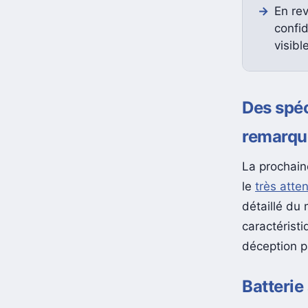
En re
confid
visible
Des spéc
remarqu
La prochain
le
très atte
détaillé du
caractéristi
déception p
Batterie