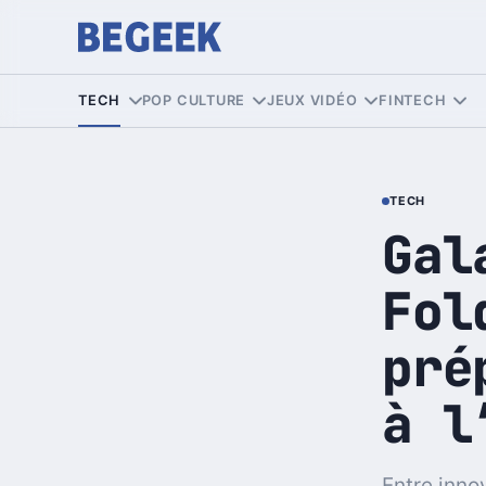
TECH
POP CULTURE
JEUX VIDÉO
FINTECH
TECH
Gal
Fol
pré
à l
Entre inno