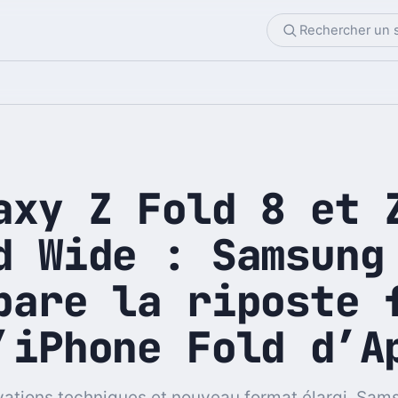
axy Z Fold 8 et 
d Wide : Samsung
pare la riposte 
’iPhone Fold d’A
vations techniques et nouveau format élargi, Sam