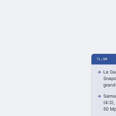
TL;DR
Le Gal
Snapd
grand
Samsu
(4:3),
50 Mp