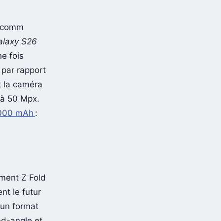
alcomm
alaxy S26
ne fois
 par rapport
t la caméra
t à 50 Mpx.
5 000 mAh
:
ement Z Fold
nt le futur
 un format
nd-angle et