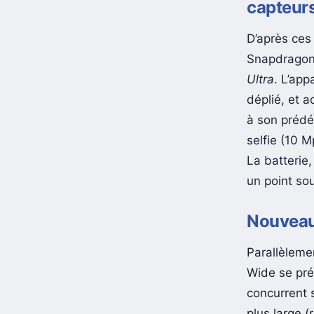
capteur
D’après ces 
Snapdragon 8
Ultra
. L’app
déplié, et 
à son prédé
selfie (10 M
La batterie,
un point so
Nouveau 
Parallèleme
Wide se pré
concurrent 
plus large 