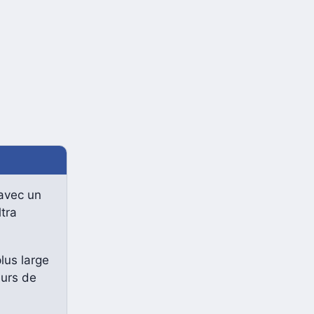
 avec un
tra
lus large
eurs de