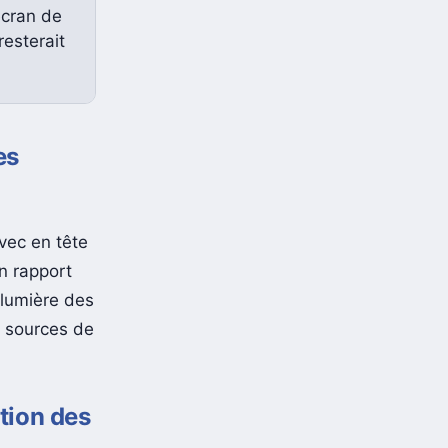
écran de
resterait
es
avec en tête
n rapport
 lumière des
, sources de
tion des