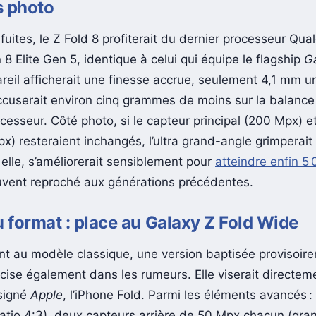
s photo
fuites, le Z Fold 8 profiterait du dernier processeur Qu
 Elite Gen 5, identique à celui qui équipe le flagship
G
areil afficherait une finesse accrue, seulement 4,1 mm u
accuserait environ cinq grammes de moins sur la balance
cesseur. Côté photo, si le capteur principal (200 Mpx) e
px) resteraient inchangés, l’ultra grand-angle grimperai
 elle, s’améliorerait sensiblement pour
atteindre enfin 
uvent reproché aux générations précédentes.
format : place au Galaxy Z Fold Wide
nt au modèle classique, une version baptisée provisoir
cise également dans les rumeurs. Elle viserait directeme
signé
Apple
, l’iPhone Fold. Parmi les éléments avancés :
(ratio 4:3), deux capteurs arrière de 50 Mpx chacun (gra