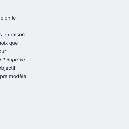
elon le
s en raison
hoix que
our
n’t improve
objectif
ropre modèle