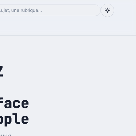
Z
face
pple
sung