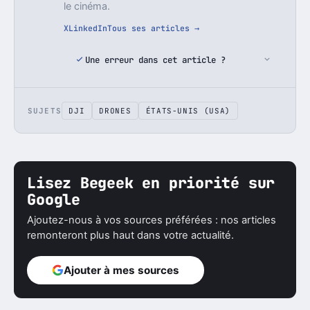
le cinéma.
X
LinkedIn
Tous ses articles →
Une erreur dans cet article ?
SUJETS
DJI
DRONES
ÉTATS-UNIS (USA)
Lisez Begeek en priorité sur
Google
Ajoutez-nous à vos sources préférées : nos articles
remonteront plus haut dans votre actualité.
Ajouter à mes sources