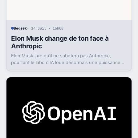
Begeek
· 14 Juil · 16h00
Elon Musk change de ton face à
Anthropic
Elon Musk jure qu’il ne sabotera pas Anthropic,
pourtant le labo d’IA loue désormais une puissance
énorme à un concurrent direct.