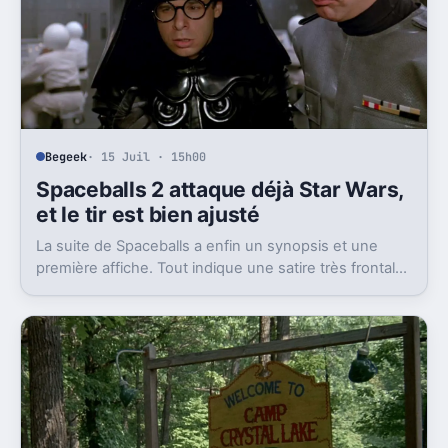
Begeek
· 15 Juil · 15h00
Spaceballs 2 attaque déjà Star Wars,
et le tir est bien ajusté
La suite de Spaceballs a enfin un synopsis et une
première affiche. Tout indique une satire très frontale
de Star Wars version Disney.