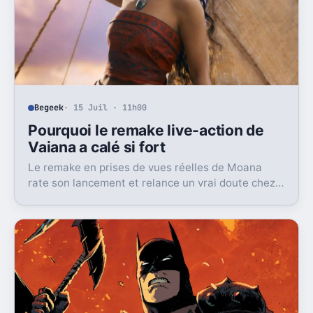
Begeek
· 15 Juil · 11h00
Pourquoi le remake live-action de
Vaiana a calé si fort
Le remake en prises de vues réelles de Moana
rate son lancement et relance un vrai doute chez
Disney sur une formule longtemps rentable.