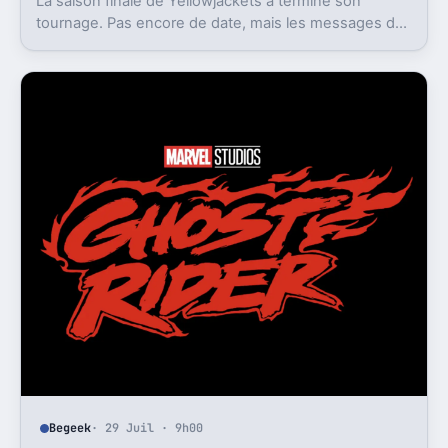
La saison finale de Yellowjackets a terminé son
tournage. Pas encore de date, mais les messages du
casting disent déjà ce que la série a représenté.
Begeek
· 29 Juil · 9h00