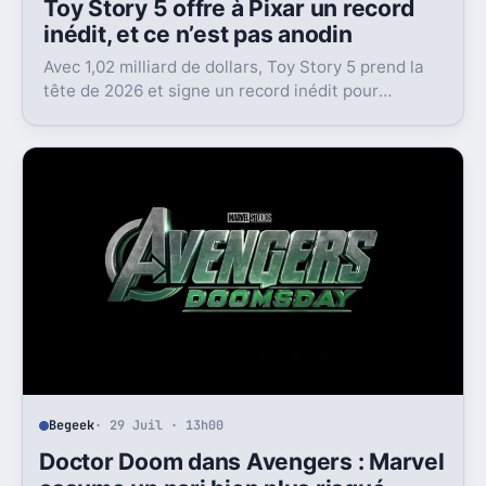
Toy Story 5 offre à Pixar un record
inédit, et ce n’est pas anodin
Avec 1,02 milliard de dollars, Toy Story 5 prend la
tête de 2026 et signe un record inédit pour
l’animation. Un succès qui tombe au bon moment
pour Pixar.
Begeek
· 29 Juil · 13h00
Doctor Doom dans Avengers : Marvel