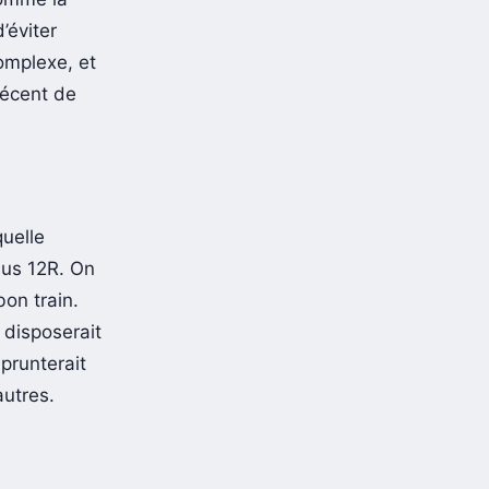
’éviter
complexe, et
 récent de
uelle
lus 12R. On
on train.
 disposerait
prunterait
autres.