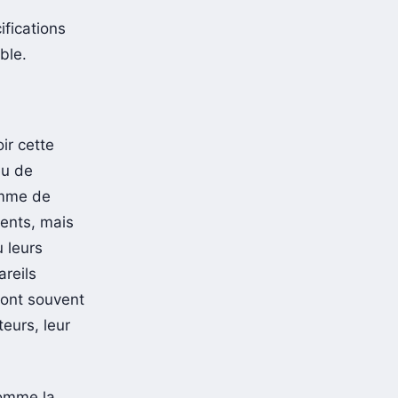
ifications
ble.
ir cette
eu de
amme de
cents, mais
 leurs
areils
ront souvent
eurs, leur
comme la