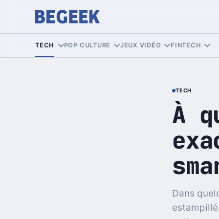
TECH
POP CULTURE
JEUX VIDÉO
FINTECH
TECH
À q
exa
sma
Dans quelq
estampillé