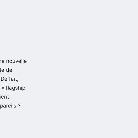
ne nouvelle
le de
De fait,
 « flagship
ment
pareils ?