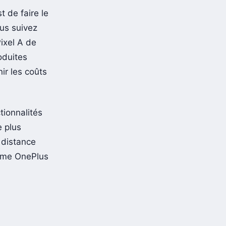
 de faire le
ous suivez
ixel A de
oduites
ir les coûts
tionnalités
e plus
 distance
omme OnePlus