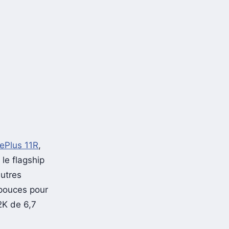
nePlus 11R
,
 le flagship
autres
 pouces pour
 2K de 6,7