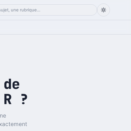
 de
 R ?
one
exactement