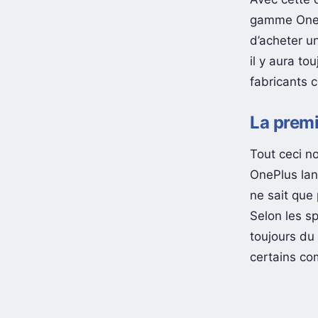
gamme OnePl
d’acheter un
il y aura to
fabricants
La premi
Tout ceci n
OnePlus lan
ne sait que
Selon les s
toujours du
certains co