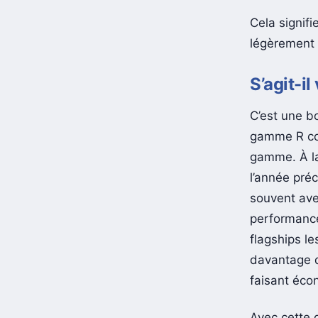
Cela signifi
légèrement 
S’agit-il
C’est une b
gamme R com
gamme. À la
l’année pré
souvent avec
performance
flagships l
davantage d
faisant écon
Avec cette 