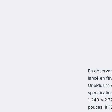
En observan
lancé en fé
OnePlus 11 
spécificatio
1 240 x 2 77
pouces, à 1