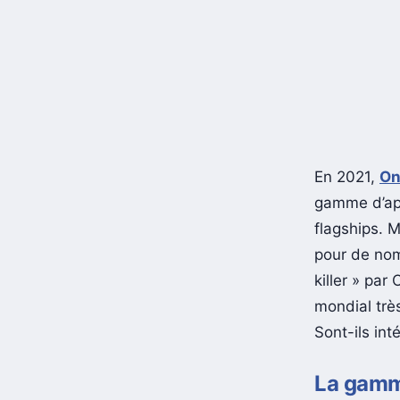
En 2021,
On
gamme d’app
flagships. 
pour de nom
killer » pa
mondial trè
Sont-ils int
La gamm