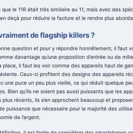
e que le 11R était très similaire au 11, mais avec des spéc
en deçà pour réduire la facture et le rendre plus aborda
 vraiment de flagship killers ?
onne question et pour y répondre honnêtement, il faut vo
me davantage qu’une proposition d’entrée ou de mili
 place, il faut les voir comme des appareils haut de g
cédente. Ceux-ci profitent des designs des appareils ré
 une puce un peu plus vieille, ce qui réduit quelque peu
s. Bien qu’ils ne soient pas aussi puissants que les app
es plus récents, ils s’en approchent beaucoup et propose
e puissance que nécessaire pour la majorité des utilisat
omie de l’argent.
définition, il est facile de considérer des smartphones 