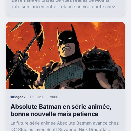
Le remake en prises de vues réelles de Moana
rate son lancement et relance un vrai doute chez
Disney sur une formule longtemps rentable.
Begeek
· 15 Juil · 9h00
Absolute Batman en série animée,
bonne nouvelle mais patience
La future série animée Absolute Batman avance chez
DC Studios, avec Scott Snyder et Nick Dragotta