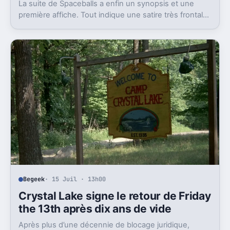
La suite de Spaceballs a enfin un synopsis et une
première affiche. Tout indique une satire très frontale
de Star Wars version Disney.
Begeek
· 15 Juil · 13h00
Crystal Lake signe le retour de Friday
the 13th après dix ans de vide
Après plus d’une décennie de blocage juridique,