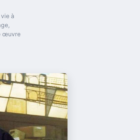
 vie à
age,
te œuvre