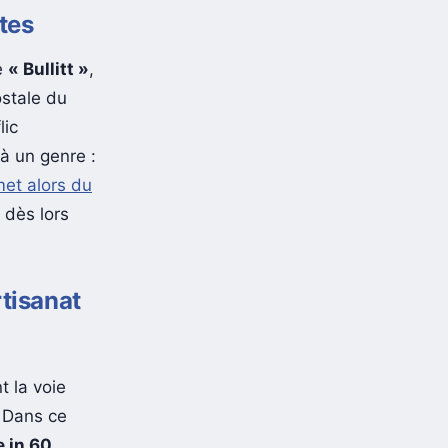
tes
de
« Bullitt »
,
ostale du
lic
à un genre :
et alors du
 dès lors
tisanat
 la voie
 Dans ce
 in 60