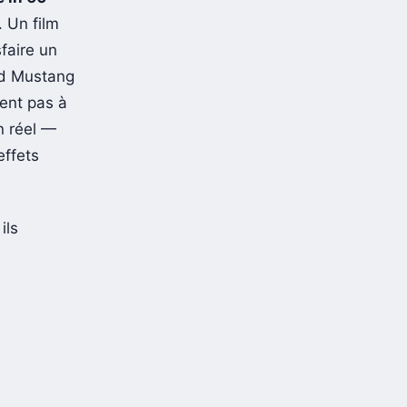
. Un film
faire un
rd Mustang
tent pas à
n réel —
effets
ils