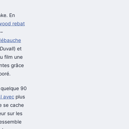
ake. En
wood rebat
 –
débauche
Duvall
) et
au film une
antes grâce
poré.
 quelque 90
l avec
plus
le se cache
eur sur les
 ressemble