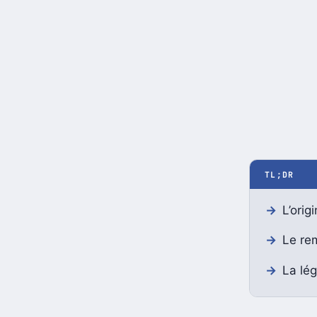
TL;DR
L’orig
Le rem
La lég