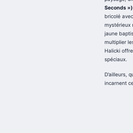
Seconds »)
bricolé ave
mystérieux 
jaune bapti
multiplier l
Halicki offr
spéciaux.
D’ailleurs, 
incarnent c