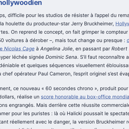
hollywoodien
s, difficile pour les studios de résister à l’appel du rem
la houlette du producteur-star Jerry Bruckheimer,
Holly
rtes. On reprend le concept, on fait grimper le compteur
0 voitures à dérober –, mais tout change ou presque :
de
Nicolas Cage
à
Angelina Jolie
, en passant par
Robert 
 hyper léchée signée
Dominic Sena
. S’il faut reconnaître 
indéniable et quelques séquences visuellement éblouiss
u chef opérateur Paul Cameron, l’esprit originel s’est éva
ent, ce nouveau « 60 secondes chrono », produit pour
dollars, réalise un
score honorable au box-office mondia
ions engrangés. Mais derrière cette réussite commercia
mer pour les puristes : là où Halicki poussait le spectat
irtant réellement avec le danger, la version Bruckheimer