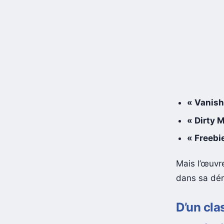
« Vanish
« Dirty 
« Freebi
Mais l’œuvre
dans sa dém
D’un cla