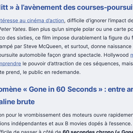
litt » à l’avènement des courses-poursui
intéresse au cinéma d’action
, difficile d’ignorer l’impact 
Peter Yates
. Bien plus qu’un simple polar ou une carte p
o des sixties, ce film impose durablement la figure du f
mpé par Steve McQueen, et surtout, donne naissance 
oursuite automobile façon grand spectacle. Hollywood
m
mprendre
le pouvoir d’attraction de ces séquences, mais
tte prend, le public en redemande.
mène « Gone in 60 Seconds » : entre ar
aline brute
on pour le vrombissement des moteurs ouvre rapidement
ions indépendantes et aux B movies dopés à l’essence.
fficile de passer à côté de
60 secondes chrono (« Gone