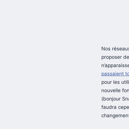
Nos réseaux
proposer de
n’apparaiss
passaient t
pour les uti
nouvelle fon
(bonjour Sn
faudra cepe
changement 