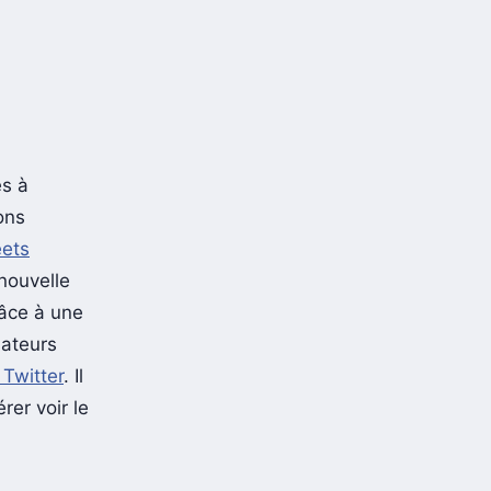
es à
ons
eets
nouvelle
râce à une
sateurs
 Twitter
. Il
er voir le