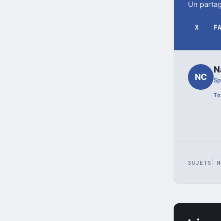
Part
Un partag
X
F
N
NC
Sp
To
SUJETS
R