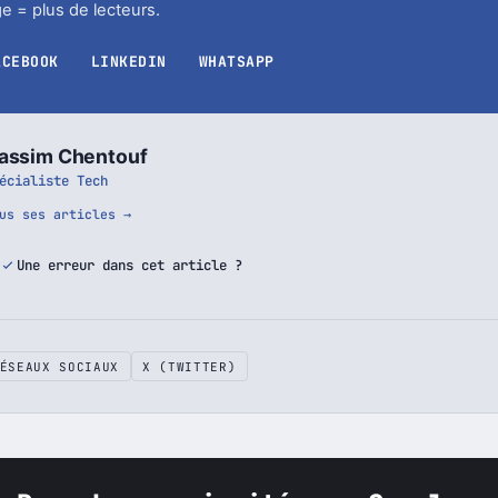
ager cet article
e = plus de lecteurs.
ACEBOOK
LINKEDIN
WHATSAPP
assim Chentouf
écialiste Tech
us ses articles →
Une erreur dans cet article ?
ÉSEAUX SOCIAUX
X (TWITTER)