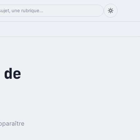
 de
pparaître