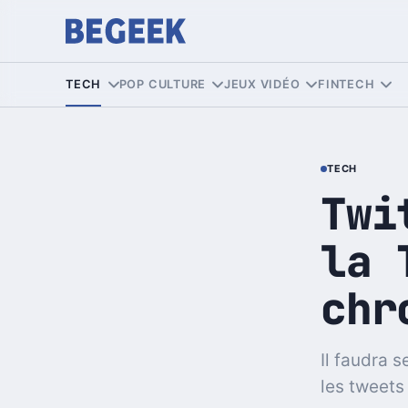
TECH
POP CULTURE
JEUX VIDÉO
FINTECH
TECH
Twi
la 
chr
Il faudra 
les tweets