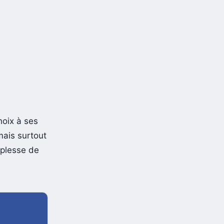
hoix à ses
mais surtout
uplesse de