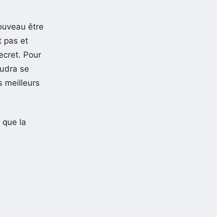
nouveau être
t pas et
ecret. Pour
audra se
 meilleurs
 que la