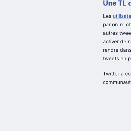
Une TL 
Les
utilisat
par ordre c
autres twee
activer de n
rendre dans
tweets en pr
Twitter a c
communauté 