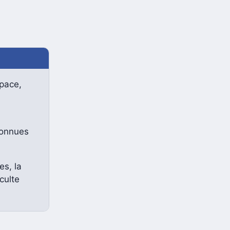
space,
connues
s, la
culte