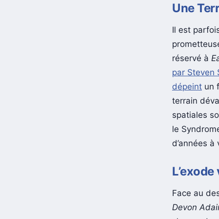
Une Terr
Il est parfo
prometteuse
réservé à
E
par Steven 
dépeint
un f
terrain dév
spatiales s
le Syndrome.
d’années à v
L’exode 
Face au dest
Devon Adai