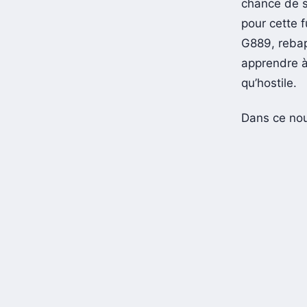
chance de s
pour cette f
G889, rebap
apprendre à
qu’hostile.
Dans ce nou