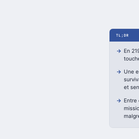
TL;DR
En 219
touch
Une ex
survi
et sen
Entre
missio
malgré