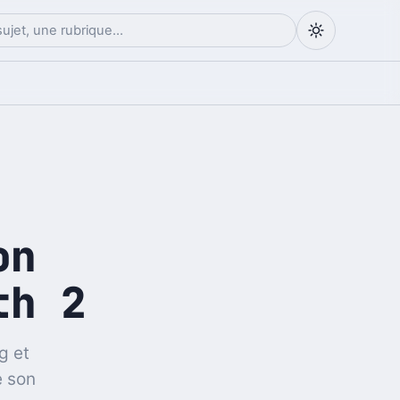
on
th 2
g et
e son