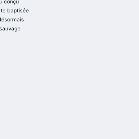
au conçu
ète baptisée
 désormais
 sauvage