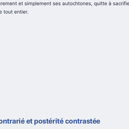
 Colony. Le projet caché ? Exploiter ce nouveau monde
urement et simplement ses autochtones, quitte à sacrifie
 tout entier.