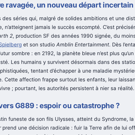
e ravagée, un nouveau départ incertain
is des séries qui, malgré de solides ambitions et une dist
, n’atteignent jamais le succès escompté. C’est précisé
arth 2
, production SF des années 1990 signée, du moins
Spielberg
et son studio
Amblin Entertainment
. Dès l’en
utur sombre : en 2192, la planète bleue n’est plus qu’un
asté. Les humains y survivent désormais dans des stati
ophistiquées, tentant d’échapper à une maladie mystéri
 Cette affection frappe surtout les enfants, leur laissa
ivre ; pourtant, les autorités persistent à nier sa réalité.
vers G889 : espoir ou catastrophe ?
in funeste de son fils Ulysses, atteint du Syndrome, la 
r
prend une décision radicale : fuir la Terre afin de lui off