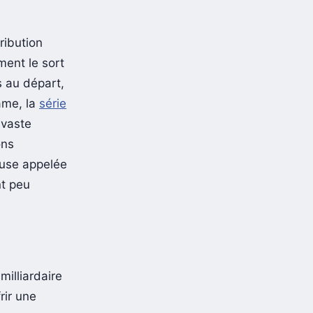
ribution
ment le sort
 au départ,
tame, la
série
 vaste
ons
euse appelée
nt peu
milliardaire
rir une