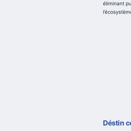
surnommé la
éliminant p
l’écosystème