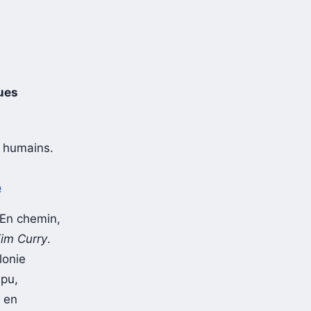
ues
s humains.
é
 En chemin,
im Curry
.
lonie
mpu,