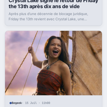
Crystal Lake signe le retour de Friday
the 13th après dix ans de vide
Après plus d’une décennie de blocage juridique,
Friday the 13th revient avec Crystal Lake, une
préquelle TV dont le premier teaser pose déjà le
décor.
Begeek
· 15 Juil · 11h00