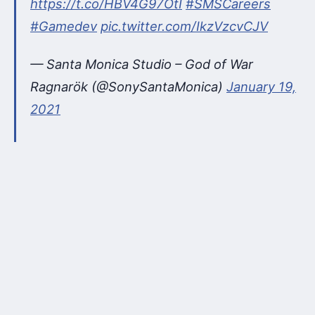
https://t.co/HBV4G97OtI
#SMSCareers
#Gamedev
pic.twitter.com/IkzVzcvCJV
— Santa Monica Studio – God of War
Ragnarök (@SonySantaMonica)
January 19,
2021