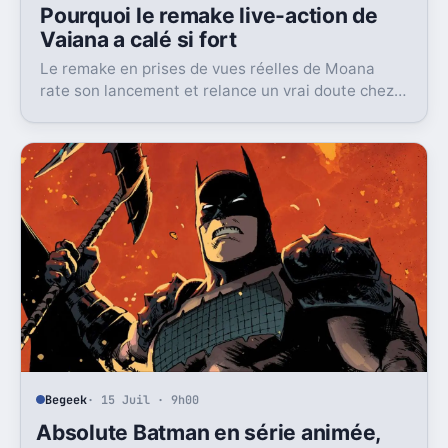
Pourquoi le remake live-action de
Vaiana a calé si fort
Le remake en prises de vues réelles de Moana
rate son lancement et relance un vrai doute chez
Disney sur une formule longtemps rentable.
Begeek
· 15 Juil · 9h00
Absolute Batman en série animée,