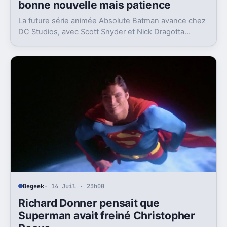
bonne nouvelle mais patience
La future série animée Absolute Batman avance chez
DC Studios, avec Scott Snyder et Nick Dragotta
impliqués. Mais la sortie n’est clairement pas pour
demain.
Begeek
· 14 Juil · 23h00
Richard Donner pensait que
Superman avait freiné Christopher