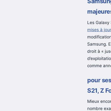
Samsung
majeure
Les Galaxy 
mises à jour
modification
Samsung. En
droit à « j
d’exploitat
comme annon
pour ses
S21, Z Fo
Mieux encore
nombre exac