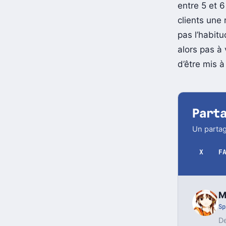
Bien que ces
entre 5 et 6
clients une
pas l’habit
alors pas à
d’être mis à
Part
Un partag
X
F
M