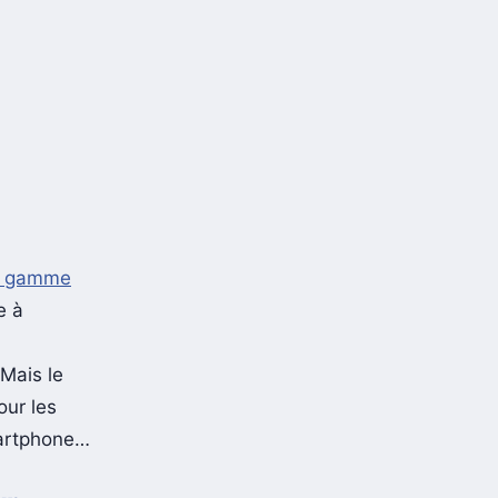
a gamme
e à
Mais le
ur les
martphone…