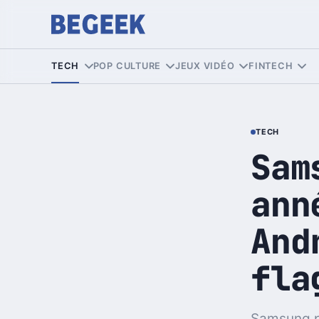
TECH
POP CULTURE
JEUX VIDÉO
FINTECH
TECH
Sam
ann
And
fla
Samsung p