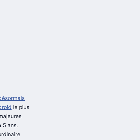
 désormais
droid
le plus
majeures
à 5 ans.