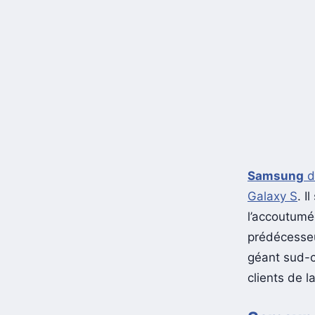
Samsung
dé
Galaxy S
. I
l’accoutumé
prédécesseu
géant sud-
clients de 