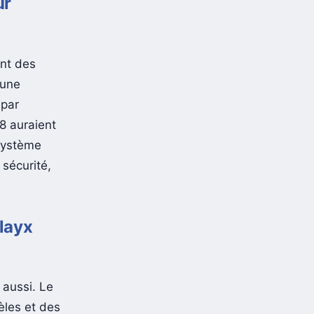
ur
nt des
 une
 par
8 auraient
 système
sécurité,
alayx
 aussi. Le
les et des