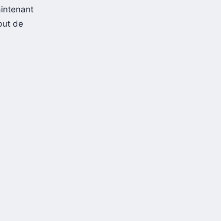
aintenant
but de