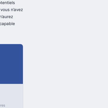
ordinaire
tentiels
i vous n’avez
n’aurez
ncapable