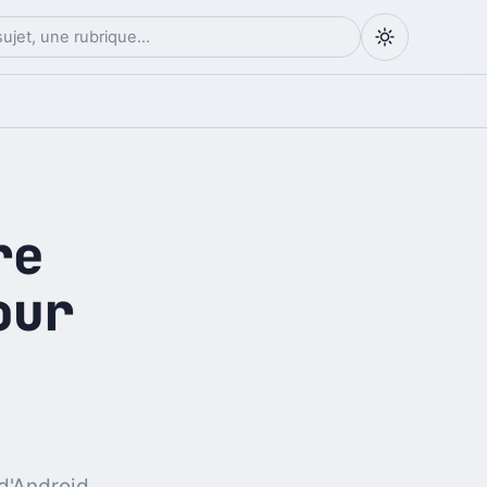
re
our
d'Android