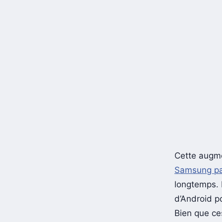
Cette augme
Samsung p
longtemps. 
d’Android po