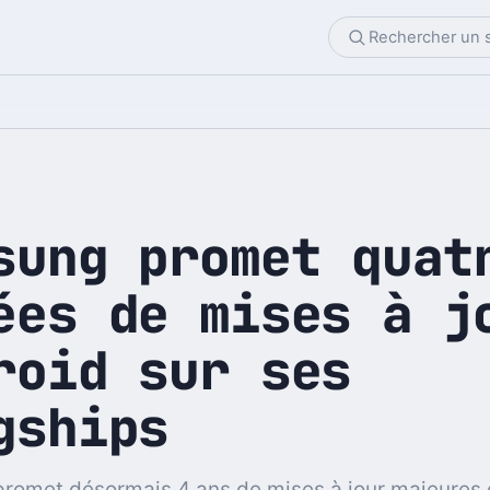
sung promet quat
ées de mises à j
roid sur ses
gships
romet désormais 4 ans de mises à jour majeures 