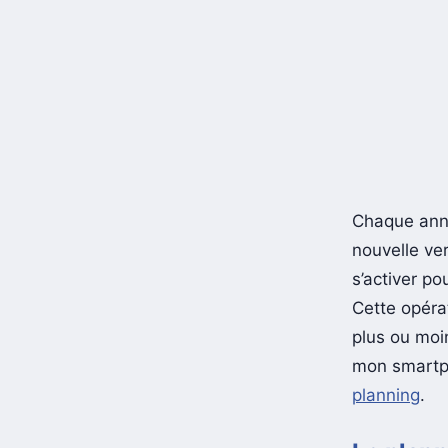
Chaque anné
nouvelle ve
s’activer po
Cette opéra
plus ou moi
mon smartpho
planning
.