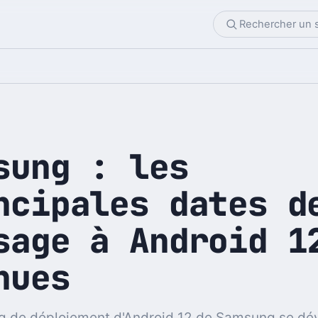
sung : les
ncipales dates d
sage à Android 1
nues
g de déploiement d'Android 12 de Samsung se dév