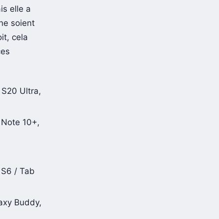
e été
s elle a
ne soient
it, cela
ces
 S20 Ultra,
 Note 10+,
 S6 / Tab
laxy Buddy,