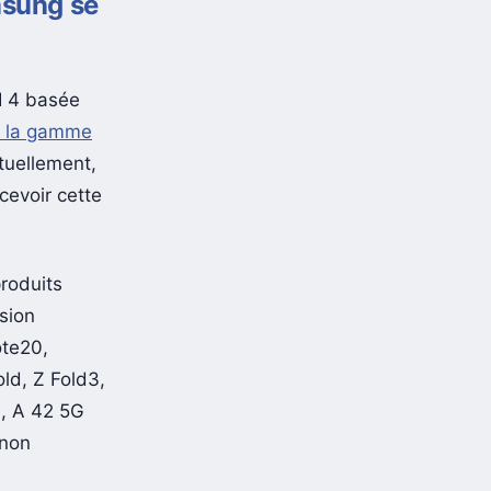
msung se
 4 basée
 la gamme
tuellement,
cevoir cette
roduits
sion
ote20,
ld, Z Fold3,
G, A 42 5G
 non