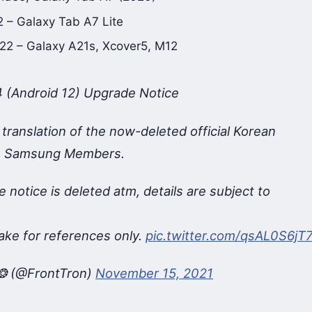
ide5, Galaxy Tab A7 (2020)
2 – Galaxy Tab A7 Lite
2022 – Galaxy A21s, Xcover5, M12
4 (Android 12) Upgrade Notice
a translation of the now-deleted official Korean
in Samsung Members.
e notice is deleted atm, details are subject to
ake for references only.
pic.twitter.com/qsAL0S6jT
❂ (@FrontTron)
November 15, 2021