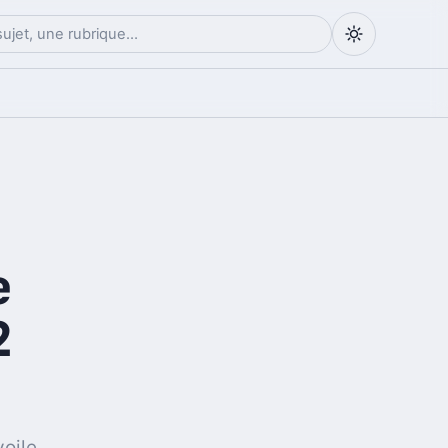
e
2
oile,