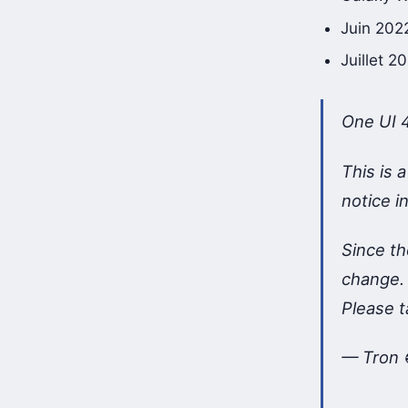
Galaxy W
Juin 202
Juillet 
One UI 
This is 
notice 
Since th
change.
Please t
— Tron 