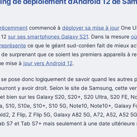
ing de déploiement d’Android 12 de Sa
 récemment
commencé à
déployer sa mise à jour
One UI
 12
sur ses smartphones Galaxy S21
. Dans la mesure
où
représente
ce que le géant sud-coréen fait de mieux ac
n de surprenant que ce soient les premiers appareils à re
ue mise à
jour vers Android 12
.
 se pose donc logiquement de savoir quand les autres p
rront y avoir droit. Selon le site de Samsung, cette ver
l et bien sur les Galaxy S20, S20+, S20 Ultra, S20 FE, N
a, S10, S10e, S10+, S10 5G, Note10, Note10+, Galaxy Fo
Fold2, Z Flip, Z Flip 5G, Galaxy A82 5G, A72, A52, A52 5
ab S7 et Tab S7+ mais seulement à une date ultérieure