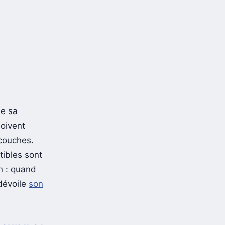
ie sa
doivent
rcouches.
tibles sont
n : quand
dévoile
son