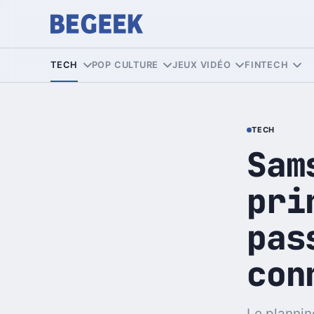
TECH
POP CULTURE
JEUX VIDÉO
FINTECH
TECH
Sam
pri
pas
con
Le plannin