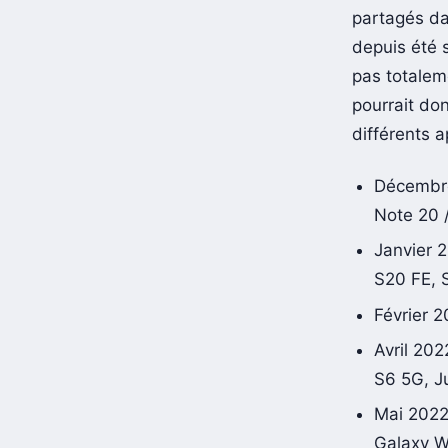
roadmap de 
partagés da
depuis été 
pas totaleme
pourrait do
différents a
Décembre
Note 20 /
Janvier 2
S20 FE, 
Février 
Avril 20
S6 5G, 
Mai 2022