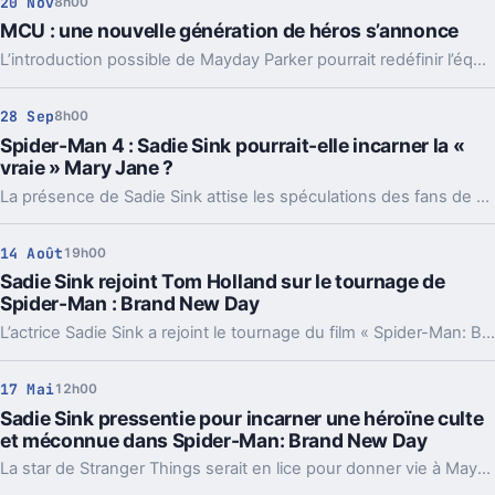
20 Nov
8h00
MCU : une nouvelle génération de héros s’annonce
L’introduction possible de Mayday Parker pourrait redéfinir l’équilibre du Spider-Verse et du MCU au cinéma.
28 Sep
8h00
Spider-Man 4 : Sadie Sink pourrait-elle incarner la «
vraie » Mary Jane ?
La présence de Sadie Sink attise les spéculations des fans de Spider-Man alors que Zendaya n’incarne pas la mythique MJ des comics.
14 Août
19h00
Sadie Sink rejoint Tom Holland sur le tournage de
Spider-Man : Brand New Day
L’actrice Sadie Sink a rejoint le tournage du film « Spider-Man: Brand New Day » aux côtés de Tom Holland. Leur présence commune sur le plateau alimente les spéculations autour de ce nouveau chapitre très attendu de la saga Marvel.
17 Mai
12h00
Sadie Sink pressentie pour incarner une héroïne culte
et méconnue dans Spider-Man: Brand New Day
La star de Stranger Things serait en lice pour donner vie à Mayday Parker, un personnage inédit au cinéma.