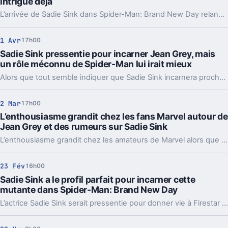
intrigue déjà
L’arrivée de Sadie Sink dans Spider-Man: Brand New Day relance les théories. Jean Grey reste plausible, mais le trailer brouille nettement les pistes.
1 Avr
17h00
Sadie Sink pressentie pour incarner Jean Grey, mais
un rôle méconnu de Spider-Man lui irait mieux
Alors que tout semble indiquer que Sadie Sink incarnera prochainement Jean Grey dans l’univers Marvel, certains fans estiment qu’elle serait encore plus convaincante dans le rôle d’un personnage méconnu de l’entourage de Spider-Man.
2 Mar
17h00
L’enthousiasme grandit chez les fans Marvel autour de
Jean Grey et des rumeurs sur Sadie Sink
L’enthousiasme grandit chez les amateurs de Marvel alors que la présence de Jean Grey dans Spider-Man: Brand New Day suscite l’intérêt, amplifié par les rumeurs persistantes autour d’un possible casting de Sadie Sink dans le rôle de la mutante.
23 Fév
16h00
Sadie Sink a le profil parfait pour incarner cette
mutante dans Spider-Man: Brand New Day
L’actrice Sadie Sink serait pressentie pour donner vie à Firestar au cinéma.