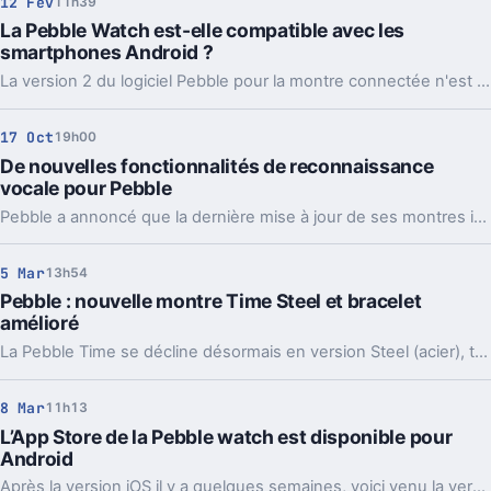
12 Fév
11h39
La Pebble Watch est-elle compatible avec les
smartphones Android ?
La version 2 du logiciel Pebble pour la montre connectée n'est pas encore sortie pour Android, mais vous pouvez déjà la tester.
17 Oct
19h00
De nouvelles fonctionnalités de reconnaissance
vocale pour Pebble
Pebble a annoncé que la dernière mise à jour de ses montres intelligentes ajoute la reconnaissance vocale. Les développeurs vont donc pouvoir utiliser le kit de développement pour profiter de cette fonctionnalité.
5 Mar
13h54
Pebble : nouvelle montre Time Steel et bracelet
amélioré
La Pebble Time se décline désormais en version Steel (acier), tandis que le constructeur dévoile un bracelet intéressant et ouvert.
8 Mar
11h13
L’App Store de la Pebble watch est disponible pour
Android
Après la version iOS il y a quelques semaines, voici venu la version Android !