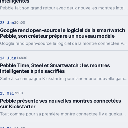
intelligentes
Pebble fait son grand retour avec deux nouvelles montres intelligentes, disponibles à partir de 149 dollars. Découvrez comment les précommander dès maintenant.
28 Jan
20h00
Google rend open-source le logiciel de la smartwatch
Pebble, son créateur prépare un nouveau modèle
Google rend open-source le logiciel de la montre connectée Pebble, pendant que son créateur travaille sur un nouveau modèle.
14 Juin
14h30
Pebble Time, Steel et Smartwatch : les montres
intelligentes à prix sacrifiés
Suite à sa campagne Kickstarter pour lancer une nouvelle gamme de montres, Pebble écrème ses anciens mais toujours excellents modèles.
25 Mai
7h00
Pebble présente ses nouvelles montres connectées
sur Kickstarter
Tout comme pour sa première montre connectée il y a quelques années, Peeble choisit Kickstarter pour lancer sa nouvelle gamme de produits connectés.