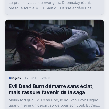
Le premier visuel de Avengers: Doomsday réunit
presque tout le MCU. Sauf qu’il laisse entière une
question gênante: où est passée l’équipe de Sam
Wilson ?
Begeek
· 15 Juil · 22h00
Evil Dead Burn démarre sans éclat,
mais rassure l’avenir de la saga
Moins fort que Evil Dead Rise, le nouveau volet signe
quand même un départ solide pour son coût. Et c’est