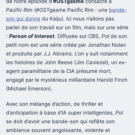
de notre épisode d’
#OSTgasme
consacré à
Pacific Rim
(#OSTgasme Pacific Rim : une
bande-
son qui donne
du Kaiju). Ici nous n’allons pas
parler de son travail sur un film, mais sur une série
:
Person of Interest
. Diffusée sur CBS,
PoI
de son
petit nom est une série créée par Jonathan Nolan
et produite par J.J. Abrams. L’on y suit notamment
les histoires de John Reese (Jim Caviezel), un ex-
agent paramilitaire de la CIA présumé mort,
engagé par le mystérieux milliardaire Harold Finch
(Michael Emerson).
Avec son mélange d’action, de thriller et
d’anticipation à base d’IA super intelligentes,
PoI
se doit d’avoir une bande-son qui reflète son
ambiance souvent angoissante, violente et