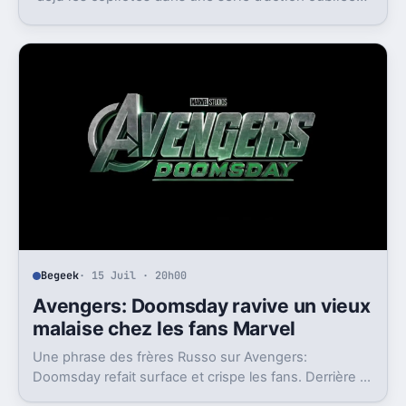
Son échec raconte aussi la télé des années 1980.
Begeek
· 15 Juil · 20h00
Avengers: Doomsday ravive un vieux
malaise chez les fans Marvel
Une phrase des frères Russo sur Avengers:
Doomsday refait surface et crispe les fans. Derrière la
polémique, c’est la stratégie de Marvel qui est visée.