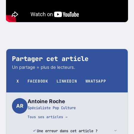
Partager cet article
Un partage = plus de lecteurs.
X
FACEBOOK
LINKEDIN
WHATSAPP
Antoine Roche
AR
Spécialiste Pop Culture
Tous ses articles →
Une erreur dans cet article ?