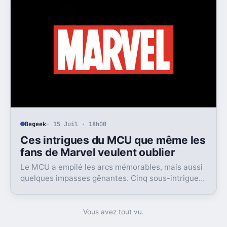
Begeek
· 15 Juil · 18h00
Ces intrigues du MCU que même les
fans de Marvel veulent oublier
Le MCU a empilé les arcs mémorables, mais aussi
quelques impasses gênantes. Cinq sous-intrigues
cristallisent encore ce sentiment de gâchis.
Vous avez tout vu.