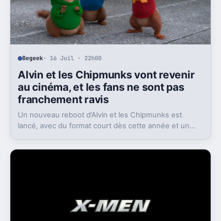
Begeek
· 16 Juil · 22h00
Alvin et les Chipmunks vont revenir
au cinéma, et les fans ne sont pas
franchement ravis
Un nouveau reboot d’Alvin et les Chipmunks est
lancé, avec du format court dès cette année et un
film en 2028. Le problème, c’est la réaction très froide
du public.