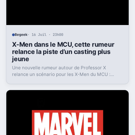
Begeek
· 16 Juil · 23h00
X-Men dans le MCU, cette rumeur
relance la piste d’un casting plus
jeune
Une nouvelle rumeur autour de Professor X
relance un scénario pour les X-Men du MCU :
Marvel pourrait miser sur une équipe bien plus
jeune que prévu.