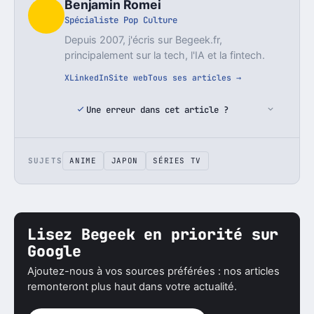
Benjamin Romei
Spécialiste Pop Culture
Depuis 2007, j'écris sur Begeek.fr,
principalement sur la tech, l'IA et la fintech.
X
LinkedIn
Site web
Tous ses articles →
Une erreur dans cet article ?
SUJETS
ANIME
JAPON
SÉRIES TV
Lisez Begeek en priorité sur
Google
Ajoutez-nous à vos sources préférées : nos articles
remonteront plus haut dans votre actualité.