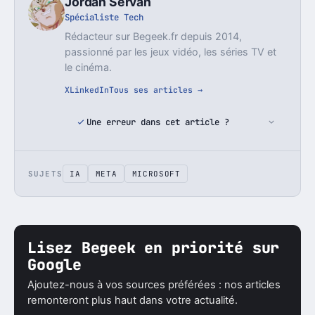
Jordan Servan
Spécialiste Tech
Rédacteur sur Begeek.fr depuis 2014,
passionné par les jeux vidéo, les séries TV et
le cinéma.
X
LinkedIn
Tous ses articles →
Une erreur dans cet article ?
SUJETS
IA
META
MICROSOFT
Lisez Begeek en priorité sur
Google
Ajoutez-nous à vos sources préférées : nos articles
remonteront plus haut dans votre actualité.