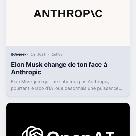
Begeek
· 14 Juil · 16h00
Elon Musk change de ton face à
Anthropic
Elon Musk jure qu’il ne sabotera pas Anthropic,
pourtant le labo d’IA loue désormais une puissance
énorme à un concurrent direct.