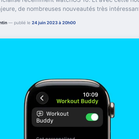
jeure, de nombreuses nouveautés très intéressan
ntin
— publié le
24 juin 2023 à 20h00