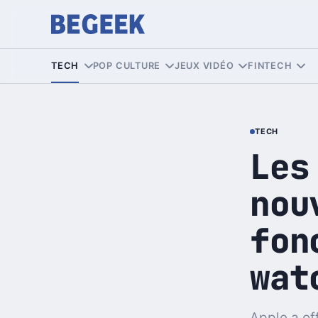
TECH
POP CULTURE
JEUX VIDÉO
FINTECH
TECH
Les
nou
fon
wat
Apple a of