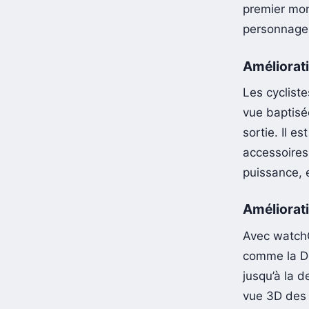
premier mon
personnages
Améliorati
Les cyclist
vue baptisé
sortie. Il 
accessoires
puissance, e
Améliorat
Avec watchO
comme la De
jusqu’à la d
vue 3D des 