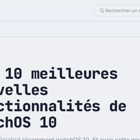
 10 meilleures
velles
ctionnalités de
chOS 10
ficialisé récemment watchOS 10. Et avec cette no