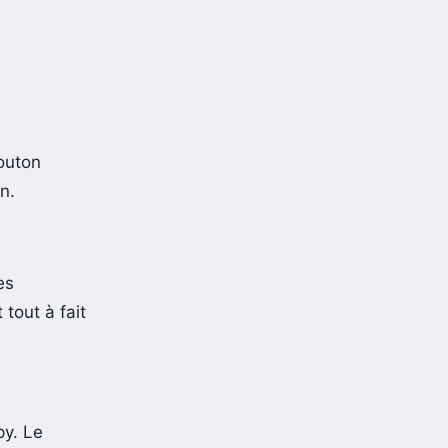
outon
n.
es
 tout à fait
py. Le