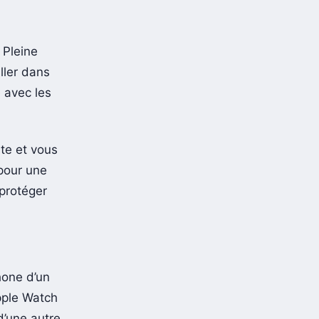
 Pleine
ller dans
 avec les
nte et vous
pour une
protéger
hone d’un
pple Watch
’une autre