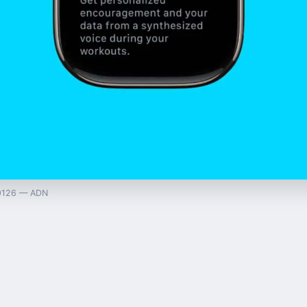
260126 — ADN