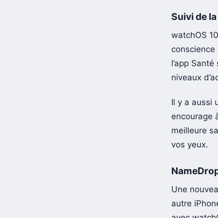
Suivi de l
watchOS 10 
conscience p
l’app Santé 
niveaux d’ac
Il y a aussi
encourage à
meilleure s
vos yeux.
NameDrop 
Une nouveau
autre iPhon
avec watchO