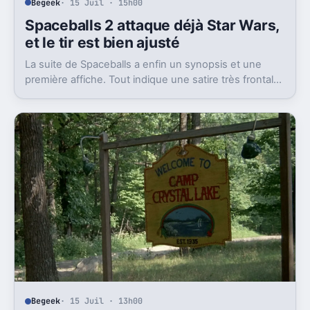
Begeek
· 15 Juil · 15h00
Spaceballs 2 attaque déjà Star Wars,
et le tir est bien ajusté
La suite de Spaceballs a enfin un synopsis et une
première affiche. Tout indique une satire très frontale
de Star Wars version Disney.
Begeek
· 15 Juil · 13h00