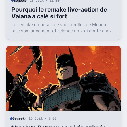
Begeek
· 15 Juil · 11h00
Pourquoi le remake live-action de
Vaiana a calé si fort
Le remake en prises de vues réelles de Moana
rate son lancement et relance un vrai doute chez
Disney sur une formule longtemps rentable.
Begeek
· 15 Juil · 9h00