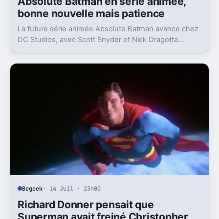
Absolute Batman en série animée,
bonne nouvelle mais patience
La future série animée Absolute Batman avance chez
DC Studios, avec Scott Snyder et Nick Dragotta
impliqués. Mais la sortie n’est clairement pas pour
demain.
Begeek
· 14 Juil · 23h00
Richard Donner pensait que
Superman avait freiné Christopher