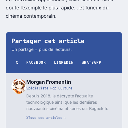
doute l’exemple le plus rapide… et furieux du
cinéma contemporain.
Partager cet article
Un partage = plus de lecteurs.
X
FACEBOOK
LINKEDIN
WHATSAPP
Morgan Fromentin
Spécialiste Pop Culture
Depuis 2018, je décrypte l'actualité
technologique ainsi que les dernières
nouveautés cinéma et séries sur Begeek.fr.
X
Tous ses articles →