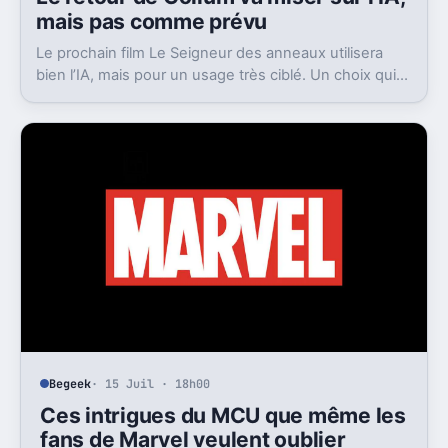
mais pas comme prévu
Le prochain film Le Seigneur des anneaux utilisera
bien l’IA, mais pour un usage très ciblé. Un choix qui
dit beaucoup de son ambition visuelle.
Begeek
· 15 Juil · 18h00
Ces intrigues du MCU que même les
fans de Marvel veulent oublier