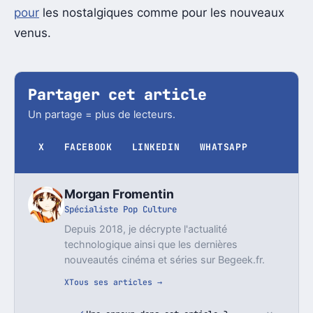
pour
les nostalgiques comme pour les nouveaux
venus.
Partager cet article
Un partage = plus de lecteurs.
X
FACEBOOK
LINKEDIN
WHATSAPP
Morgan Fromentin
Spécialiste Pop Culture
Depuis 2018, je décrypte l'actualité
technologique ainsi que les dernières
nouveautés cinéma et séries sur Begeek.fr.
X
Tous ses articles →