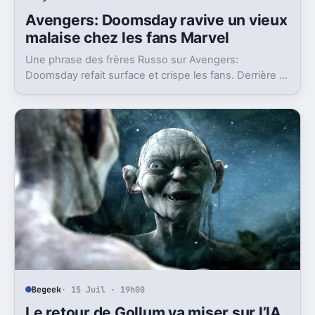
Avengers: Doomsday ravive un vieux
malaise chez les fans Marvel
Une phrase des frères Russo sur Avengers:
Doomsday refait surface et crispe les fans. Derrière la
polémique, c’est la stratégie de Marvel qui est visée.
Begeek
· 15 Juil · 19h00
Le retour de Gollum va miser sur l’IA,