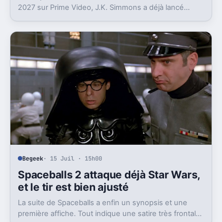
2027 sur Prime Video, J.K. Simmons a déjà lancé
l’enregistrement de la saison 6.
Begeek
· 15 Juil · 15h00
Spaceballs 2 attaque déjà Star Wars,
et le tir est bien ajusté
La suite de Spaceballs a enfin un synopsis et une
première affiche. Tout indique une satire très frontale