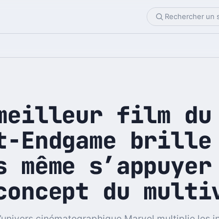
meilleur film du
t-Endgame brille
s même s’appuyer
concept du multi
l’univers cinématographique Marvel multiplie les i