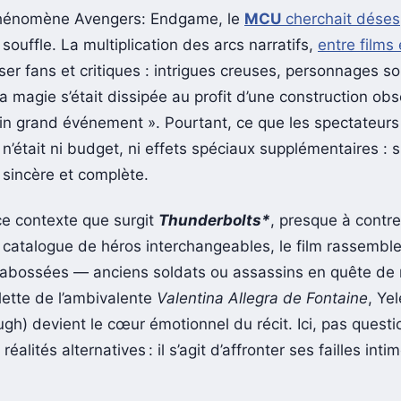
phénomène Avengers: Endgame, le
MCU
cherchait dése
ouffle. La multiplication des arcs narratifs,
entre films 
iser fans et critiques : intrigues creuses, personnages s
a magie s’était dissipée au profit d’une construction ob
in grand événement ». Pourtant, ce que les spectateurs
 n’était ni budget, ni effets spéciaux supplémentaires :
 sincère et complète.
ce contexte que surgit
Thunderbolts*
, presque à contr
n catalogue de héros interchangeables, le film rassembl
cabossées — anciens soldats ou assassins en quête de
lette de l’ambivalente
Valentina Allegra de Fontaine
, Ye
gh) devient le cœur émotionnel du récit. Ici, pas questi
réalités alternatives : il s’agit d’affronter ses failles inti