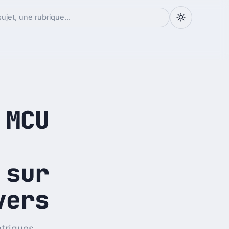
 MCU
 sur
vers
ntrigues