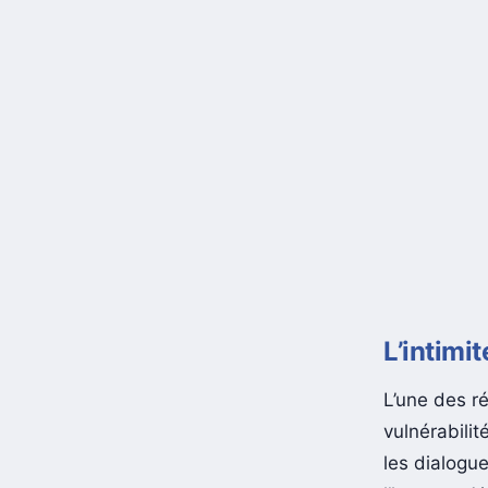
L’intim
L’une des r
vulnérabili
les dialogu