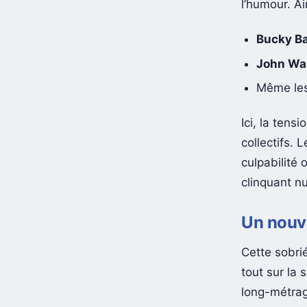
l’humour. Ai
Bucky B
John Wa
Même les
Ici, la tens
collectifs.
culpabilité 
clinquant n
Un nouve
Cette sobri
tout sur la 
long-métrage