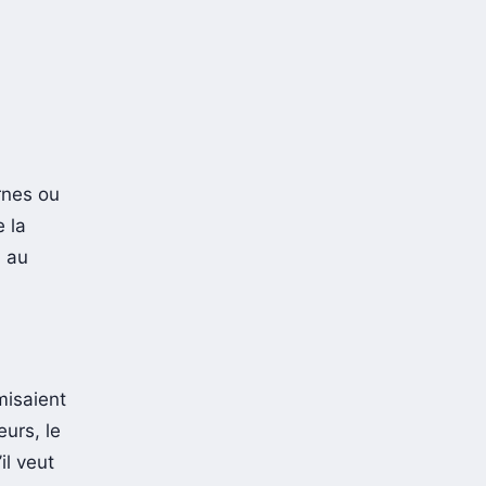
ernes ou
 la
i au
misaient
eurs, le
il veut