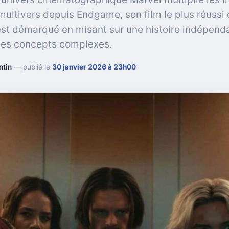
multivers depuis Endgame, son film le plus réussi 
est démarqué en misant sur une histoire indépend
ces concepts complexes.
ntin
— publié le
30 janvier 2026 à 23h00