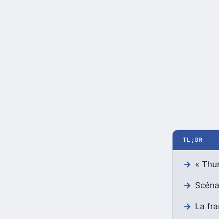
TL;DR
« Thun
Scénar
La fra