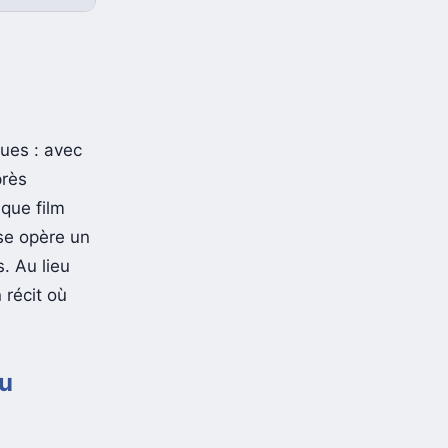
ues : avec
près
que film
ise opère un
. Au lieu
 récit où
au