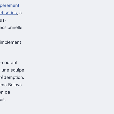
spérément
et séries
, a
ous-
sessionnelle
 simplement
e-courant.
e une équipe
 rédemption.
lena Belova
on de
mes.