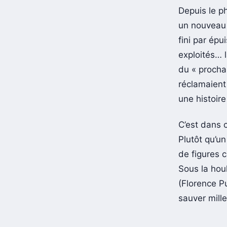
Depuis le 
un nouveau s
fini par épu
exploités… l
du « procha
réclamaient
une histoire
C’est dans 
Plutôt qu’u
de figures 
Sous la hou
(Florence Pu
sauver mille 