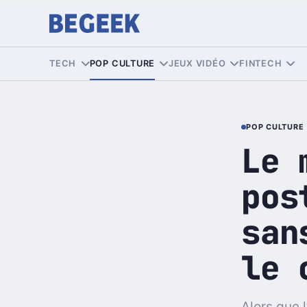
TECH
POP CULTURE
JEUX VIDÉO
FINTECH
POP CULTURE
Le 
pos
san
le 
Alors que 