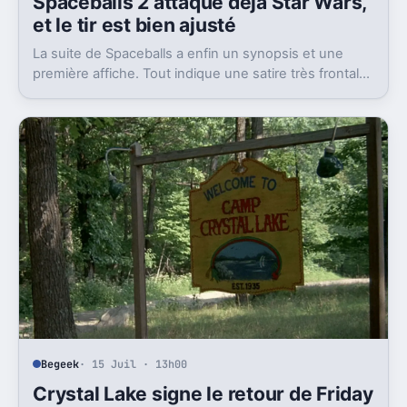
Spaceballs 2 attaque déjà Star Wars,
et le tir est bien ajusté
La suite de Spaceballs a enfin un synopsis et une
première affiche. Tout indique une satire très frontale
de Star Wars version Disney.
Begeek
· 15 Juil · 13h00
Crystal Lake signe le retour de Friday