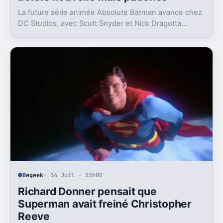
La future série animée Absolute Batman avance chez
DC Studios, avec Scott Snyder et Nick Dragotta
impliqués. Mais la sortie n’est clairement pas pour
demain.
Begeek
· 14 Juil · 23h00
Richard Donner pensait que
Superman avait freiné Christopher
Reeve