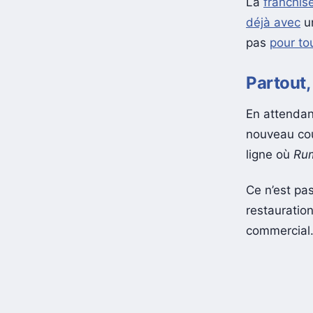
La
franchis
déjà avec
u
pas
pour to
Partout,
En attendan
nouveau cou
ligne où
Ru
Ce n’est pa
restauration
commercial