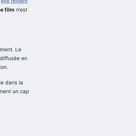
,
elle revient
e film
n’est
ement. Le
 diffusée en
ion.
ue dans la
lement un cap