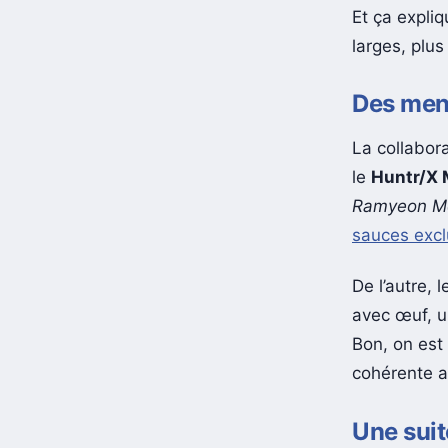
Et ça expliq
larges, plu
Des menu
La collabor
le
Huntr/X 
Ramyeon Mc
sauces exc
De l’autre, 
avec œuf, 
Bon, on est 
cohérente av
Une suit