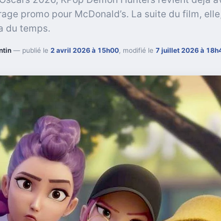
age promo pour McDonald’s. La suite du film, elle
 du temps.
ntin
— publié le
2 avril 2026 à 15h00
, modifié le
7 juillet 2026 à 18h