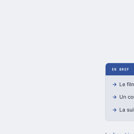
EN BREF
Le fi
Un co
La su