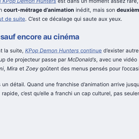
e
KPop Demon Hunters
est dans un moment assez rare
n
court-métrage d’animation
inédit, mais son
deuxièm
ut de suite
. C’est ce décalage qui saute aux yeux.
 sauf encore au cinéma
t la suite,
KPop Demon Hunters
continue
d’exister autr
p de projecteur passe par
McDonald’s
, avec une vidéo
mi
,
Mira
et
Zoey
goûtent des menus pensés pour l’occas
s un détail. Quand une franchise d’animation arrive jusq
 rapide, c’est qu’elle a franchi un cap culturel, pas seu
.