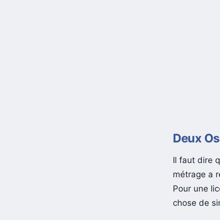
Deux Osc
Il faut dire
métrage a 
Pour une li
chose de si