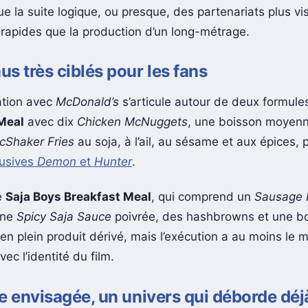
ue la suite logique, ou presque, des partenariats plus vis
s rapides que la production d’un long-métrage.
s très ciblés pour les fans
ation avec
McDonald’s
s’articule autour de deux formules
Meal
avec dix
Chicken McNuggets
, une boisson moyenn
Shaker Fries
au soja, à l’ail, au sésame et aux épices, p
lusives
Demon
et
Hunter
.
le
Saja Boys Breakfast Meal
, qui comprend un
Sausage 
une
Spicy Saja Sauce
poivrée, des hashbrowns et une bo
en plein produit dérivé, mais l’exécution a au moins le m
ec l’identité du film.
e envisagée, un univers qui déborde déj