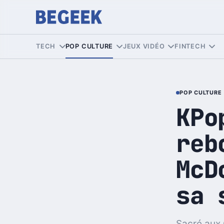
TECH
POP CULTURE
JEUX VIDÉO
FINTECH
POP CULTURE
KPo
reb
McD
sa 
Sacré aux