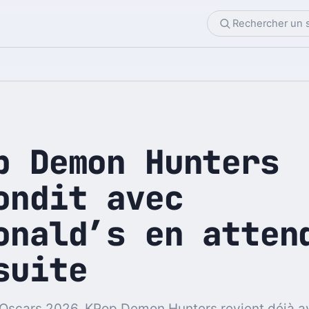
p Demon Hunters
ondit avec
onald’s en atten
suite
 Oscars 2026, KPop Demon Hunters revient déjà a