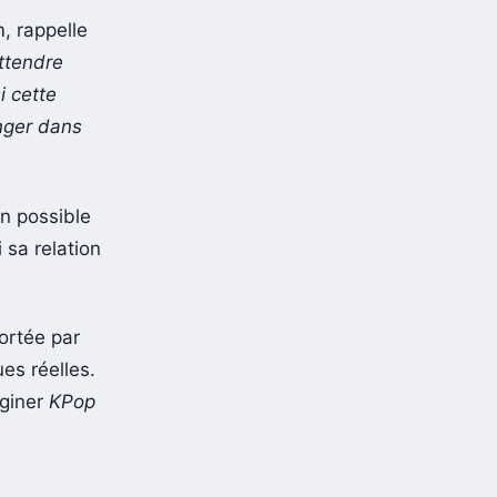
m, rappelle
attendre
i cette
onger dans
un possible
 sa relation
ortée par
es réelles.
aginer
KPop