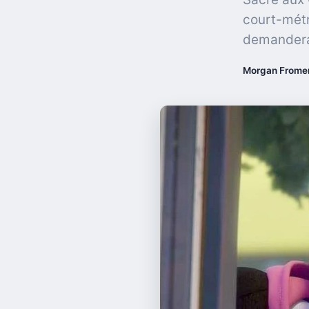
court-métr
demandera
Morgan Frome