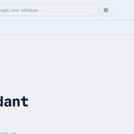
dant
vec un