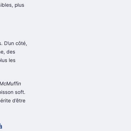
ibles, plus
. D’un côté,
e, des
lus les
McMuffin
isson soft.
érite d’être
à