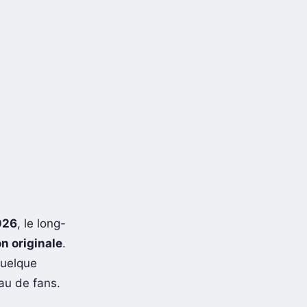
026
, le long-
n originale
.
quelque
au de fans.