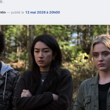
e.
ntin
— publié le
12 mai 2026 à 20h00