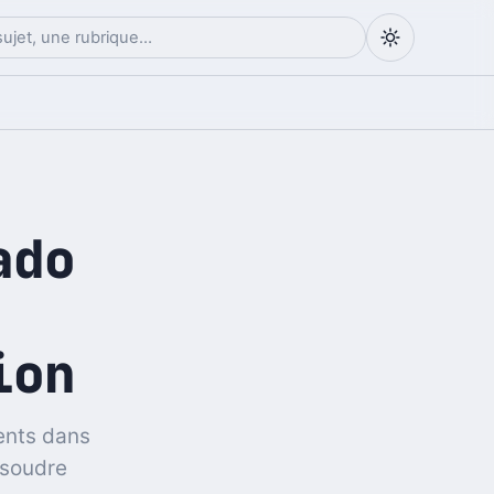
ado
ion
ents dans
ésoudre