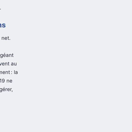
.
ns
 net.
 géant
uvent au
ent : la
-19 ne
gérer,