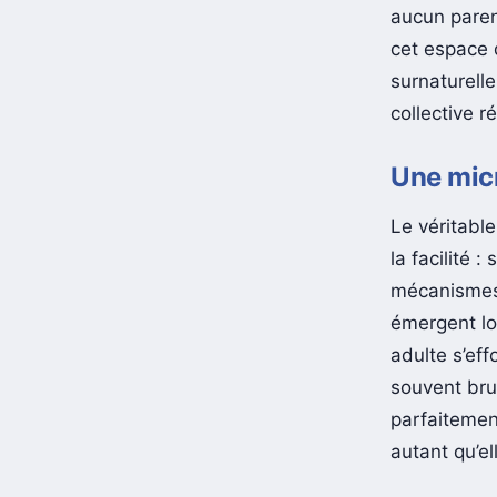
aucun parent
cet espace 
surnaturelle
collective r
Une mic
Le véritabl
la facilité 
mécanismes 
émergent lo
adulte s’eff
souvent bru
parfaitemen
autant qu’e