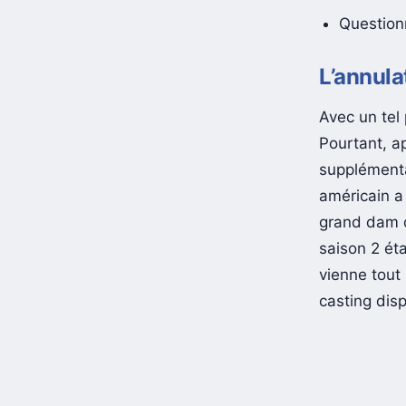
Questionn
L’annula
Avec un tel 
Pourtant, ap
supplément
américain a
grand dam d
saison 2 ét
vienne tout
casting dis