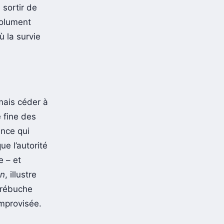
 sortir de
solument
ù la survie
amais céder à
e fine des
nce qui
e l’autorité
e – et
on
, illustre
 trébuche
improvisée.