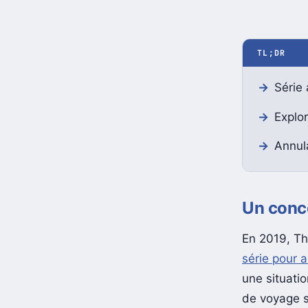
TL;DR
Série 
Explo
Annula
Un conce
En 2019, T
série pour 
une situati
de voyage sc