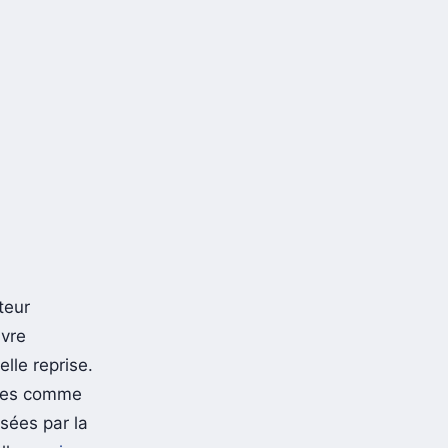
teur
ivre
lle reprise.
itres comme
sées par la