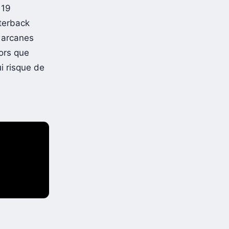
 19
rterback
s arcanes
lors que
i risque de