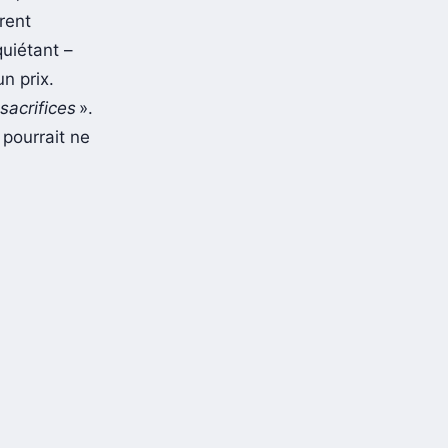
rent
uiétant –
n prix.
sacrifices
».
pourrait ne