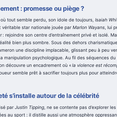
nement : promesse ou piège ?
ù tout semble perdu, son idole de toujours,
Isaiah Whi
 véritable star nationale jouée par
Marlon Wayans
, lui 
r : rejoindre son centre d’entraînement privé et isolé. Mai
éalité bien plus sombre. Sous des dehors charismatique
meron une discipline implacable, glissant peu à peu ver
 la manipulation psychologique. Au fil des séquences du t
 on découvre un encadrement où «
la violence est réco
ueur semble prêt à sacrifier toujours plus pour atteindr
té s’installe autour de la célébrité
lisé par
Justin Tipping
, ne se contente pas d’explorer les 
es au sport : il distille aussi une atmosphère oppressan