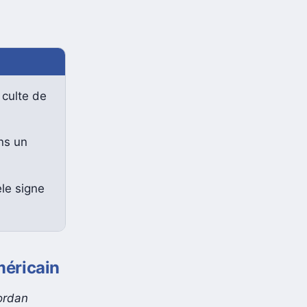
 culte de
ns un
ele signe
méricain
ordan