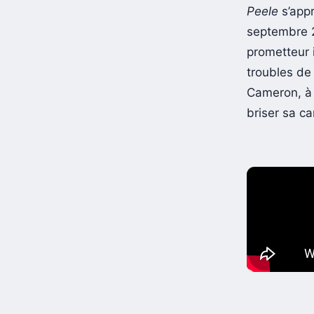
Peele
s’app
septembre 2
prometteur 
troubles de
Cameron, à 
briser sa c