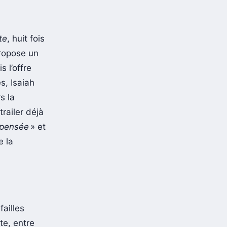
te
, huit fois
propose un
s l’offre
s, Isaiah
s la
railer déjà
mpensée
» et
e la
failles
te, entre