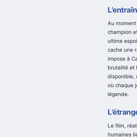
L’entraî
Au moment o
champion et
ultime espoi
cache une r
impose à Ca
brutalité et
disponible,
où chaque jo
légende.
L’étrange
Le film, réa
humaines lié