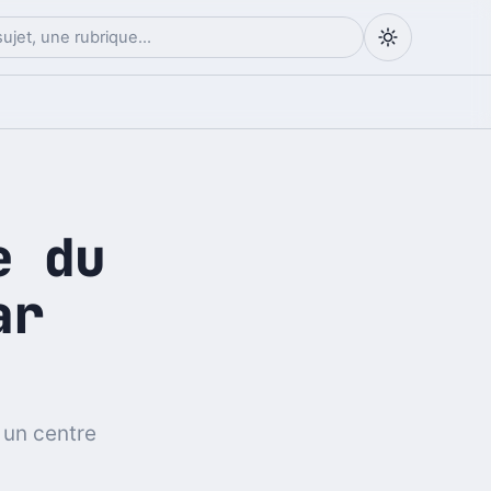
e du
ar
 un centre