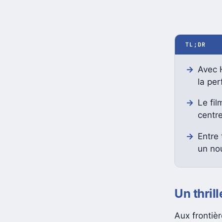
TL;DR
Avec H
la pe
Le fil
centr
Entre 
un no
Un thril
Aux frontièr