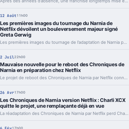
Après des années d’absence, une franchise longtemps mise en veille prépare son grand retour pour 2026. Ce projet relance l’espoir de voir un classique vieux de 75 ans enfin adapté à sa juste valeur.
12 Août
11h00
Les premières images du tournage du Narnia de
Netflix dévoilent un bouleversement majeur signé
Greta Gerwig
Les premières images du tournage de l’adaptation de Narnia par Greta Gerwig, produite par Netflix, montrent un changement majeur dans cette nouvelle version très attendue de la célèbre saga fantastique.
2 Juil
22h00
Mauvaise nouvelle pour le reboot des Chroniques de
Narnia en préparation chez Netflix
Le projet de reboot des Chroniques de Narnia par Netflix connaît un revers inattendu, mettant en pause l’avancée du développement et suscitant des interrogations sur la date de lancement ou la faisabilité de cette adaptation très attendue.
26 Avr
17h00
Les Chroniques de Narnia version Netflix : Charli XCX
quitte le projet, une remplaçante déjà en vue
La réadaptation des Chroniques de Narnia par Netflix perd Charli XCX, mais a déjà un remplaçant potentiel en tête.
6 Fév
17h00