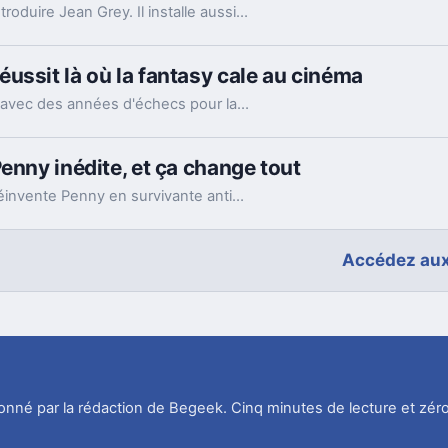
Le nouveau film Marvel ne se contente pas d’introduire Jean Grey. Il installe aussi une technologie et un antagoniste qui sentent très fort le Weapon X.
ussit là où la fantasy cale au cinéma
Le carton de Nolan avec The Odyssey tranche avec des années d'échecs pour la fantasy épique. La vraie différence tient moins au casting qu'à la mise en scène.
enny inédite, et ça change tout
Le nouveau spin-off de The Big Bang Theory réinvente Penny en survivante anti-IA. Un simple caméo, mais pas si anodin.
Accédez aux
tionné par la rédaction de Begeek. Cinq minutes de lecture et zéro