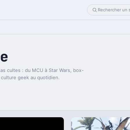
e
as cultes : du MCU à Star Wars, box-
 culture geek au quotidien.