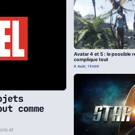
Avatar 4 et 5 : le possible
complique tout
6 Août, 15h00
ojets
out comme
ons et