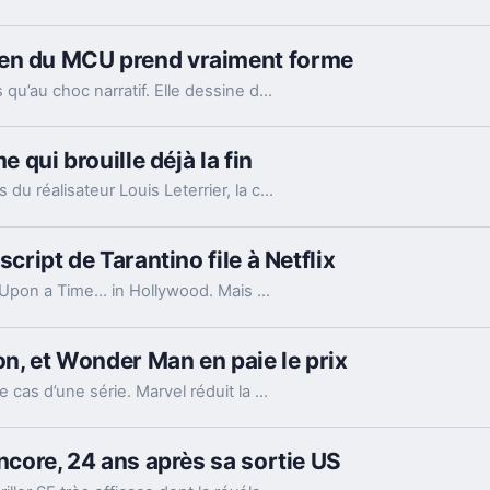
Men du MCU prend vraiment forme
L’arrivée de Jean Grey dans le MCU ne sert pas qu’au choc narratif. Elle dessine déjà l’âge, les thèmes et les menaces du futur film X-Men.
e qui brouille déjà la fin
Entre les promesses de Vin Diesel et les doutes du réalisateur Louis Leterrier, la conclusion de la saga Fast & Furious paraît plus floue que prévu.
cript de Tarantino file à Netflix
Sony tenait peut-être la suite logique de Once Upon a Time… in Hollywood. Mais un choix de Quentin Tarantino a déplacé le projet vers Netflix.
ion, et Wonder Man en paie le prix
L’arrêt de la saison 2 de Wonder Man dépasse le cas d’une série. Marvel réduit la voilure sur Disney+ pour éviter d’user sa machine cinéma.
encore, 24 ans après sa sortie US