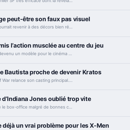
Sorti en 2002, Signs reste un cas d’école: un thriller SF très efficace dont la révélation finale continue de diviser autour de M. Night Shyamalan.
ge peut-être son faux pas visuel
Le prochain film Star Wars avec Ryan Gosling pourrait revenir à des décors bien réels. Un détail technique, mais pas du tout anodin pour la saga.
mis l’action musclée au centre du jeu
Donné perdant avant sa sortie, John Wick est devenu un modèle pour le cinéma d’action. Et pour Keanu Reeves, ce succès tient aussi au respect du public.
e Bautista proche de devenir Kratos
Après la blessure de Ryan Hurst, la série God of War relance son casting principal. Dave Bautista négocie pour reprendre Kratos et relancer le tournage.
d’Indiana Jones oublié trop vite
Sorti le 3 août 1990, DuckTales the Movie a raté le box-office malgré de bonnes critiques. Son vrai intérêt est ailleurs, dans un étonnant aller-retour avec Indiana Jones.
déjà un vrai problème pour les X-Men