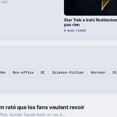
 sur
Star Trek a trahi Roddenberr
pas rien
6 Août, 13h00
Man
Box-office
DC
Science-fiction
Horreur
St
lm raté que les fans veulent revoir
Massacré par la critique mais énorme au box-office, Suicide Squad reste un cas d’école chez DC. Et l’appel au montage d’Ayer n’a jamais cessé.