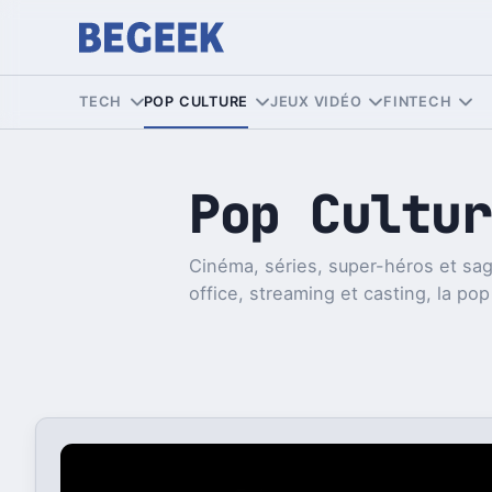
TECH
POP CULTURE
JEUX VIDÉO
FINTECH
Pop Cultur
Cinéma, séries, super-héros et sag
office, streaming et casting, la pop