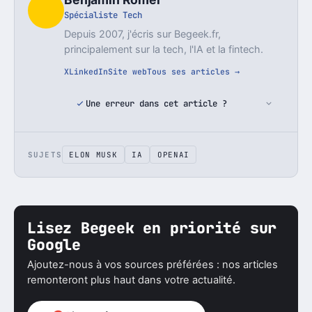
Spécialiste Tech
Depuis 2007, j'écris sur Begeek.fr,
principalement sur la tech, l'IA et la fintech.
X
LinkedIn
Site web
Tous ses articles →
Une erreur dans cet article ?
SUJETS
ELON MUSK
IA
OPENAI
Lisez Begeek en priorité sur
Google
Ajoutez-nous à vos sources préférées : nos articles
remonteront plus haut dans votre actualité.