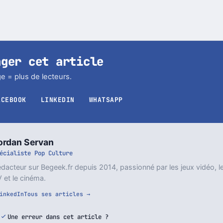
ager cet article
e = plus de lecteurs.
ACEBOOK
LINKEDIN
WHATSAPP
ordan Servan
écialiste Pop Culture
dacteur sur Begeek.fr depuis 2014, passionné par les jeux vidéo, l
 et le cinéma.
inkedIn
Tous ses articles →
Une erreur dans cet article ?