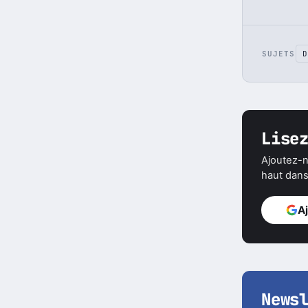
SUJETS
D
Lise
Ajoutez-n
haut dans 
A
News