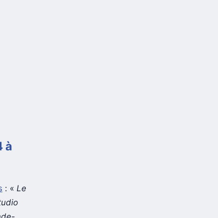
4 à
s
: «
Le
tudio
nde-