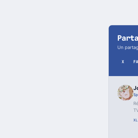
Part
Un partag
X
F
J
Sp
Ré
TV
X
L