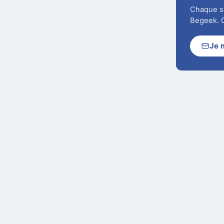
Chaque soi
Begeek. C
Je 