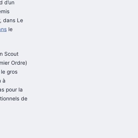
d d’un
émis
r, dans Le
ans
le
in Scout
emier Ordre)
 le gros
n à
as pour la
itionnels de