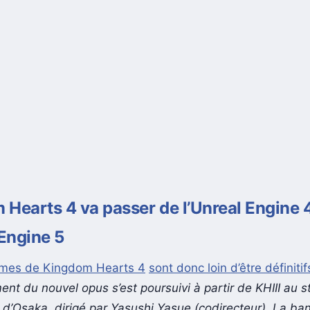
Hearts 4 va passer de l’Unreal Engine 
 Engine 5
smes de Kingdom Hearts 4
sont donc loin d’être définitif
nt du nouvel opus s’est poursuivi à partir de KHIII au s
 d’Osaka, dirigé par Yasushi Yasue (codirecteur). La ba