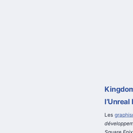
Kingdom 
l’Unreal
Les
graphi
développeme
Square Enix