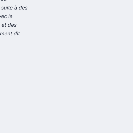
 suite à des
vec le
 et des
ement dit