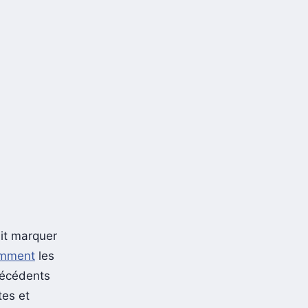
ait marquer
omment
les
récédents