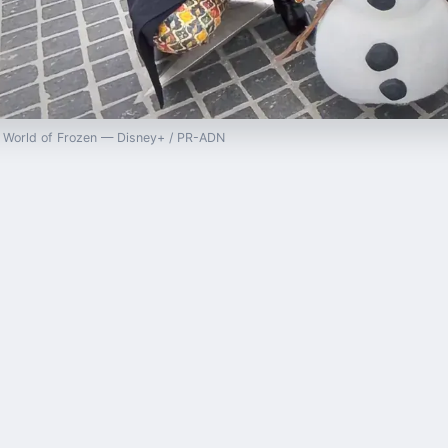
er: World of Frozen — Disney+ / PR-ADN