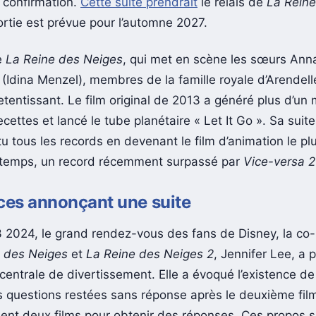
 confirmation.
Cette suite prendrait
le relais de
La Reine
sortie est prévue pour l’automne 2027.
e
La Reine des Neiges
, qui met en scène les sœurs Anna
a (Idina Menzel), membres de la famille royale d’Arendel
tentissant. Le film original de 2013 a généré plus d’un m
ecettes et lancé le tube planétaire « Let It Go ». Sa suite
u tous les records en devenant le film d’animation le pl
 temps, un record récemment surpassé par
Vice-versa 2
ces annonçant une suite
 2024, le grand rendez-vous des fans de Disney, la co-r
 des Neiges
et
La Reine des Neiges 2
, Jennifer Lee, a p
centrale de divertissement. Elle a évoqué l’existence de
questions restées sans réponse après le deuxième film
ient deux films pour obtenir des réponses. Ces propos 