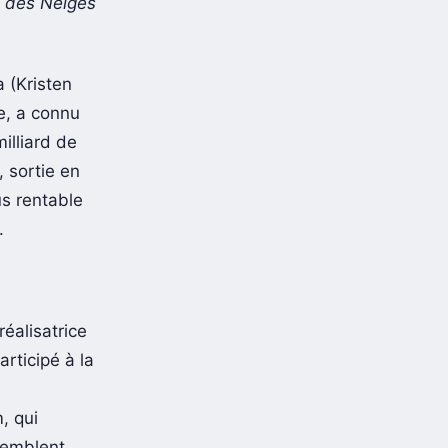
 des Neiges
 (Kristen
le, a connu
illiard de
, sortie en
us rentable
.
éalisatrice
articipé à la
, qui
semblent