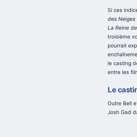
Des film
Si ces indi
des Neiges
La Reine de
troisième vo
pourrait exp
enchaînemen
le casting d
entre les fil
Le casti
Outre Bell 
Josh Gad dan