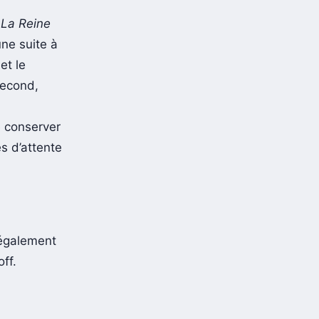
m
La Reine
une suite à
et le
second,
e conserver
es d’attente
également
ff.