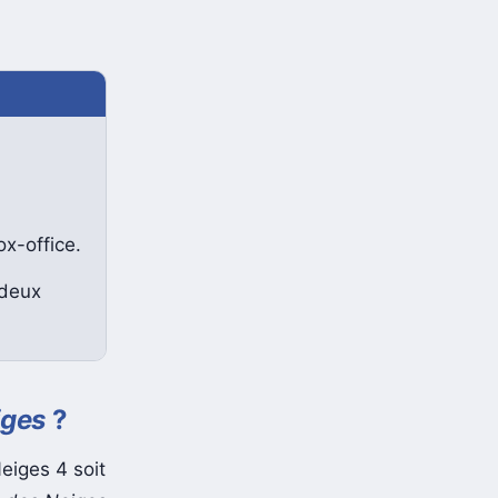
x-office.
 deux
iges
?
eiges 4 soit