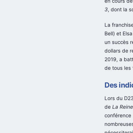
en cours de
3
, dont la 
La franchis
Bell) et Els
un succès re
dollars de r
2019, a batt
de tous les
Des indi
Lors du D23
de
La Reine
conférence 
nombreuses 
nécessitera