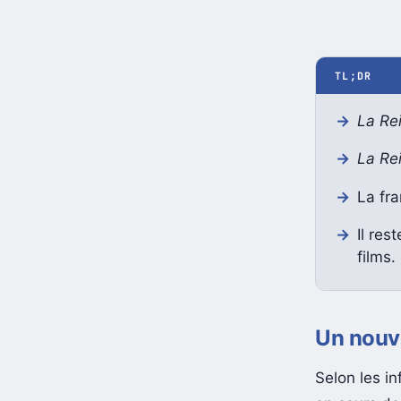
TL;DR
La Re
La Re
La fr
Il res
films.
Un nouve
Selon les in