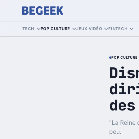
TECH
POP CULTURE
JEUX VIDÉO
FINTECH
POP CULTURE
Dis
dir
des
"La Reine d
peu.