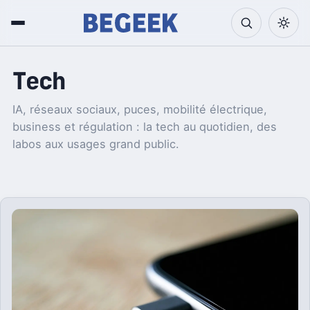
Tech
IA, réseaux sociaux, puces, mobilité électrique,
business et régulation : la tech au quotidien, des
labos aux usages grand public.