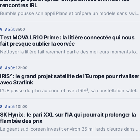
rencontres IRL
Bumble pousse son appli Plans et prépare un modèle sans swipe. Derrière le virage, un signal clair sur la fatigue des jeunes face au dating classique.
9 Août
8h00
Test MOVA LR10 Prime : la litière connectée qui nous
fait presque oublier la corvée
Nettoyer la litière fait rarement partie des meilleurs moments lorsqu'on partage son quotidien avec un chat. Avec la LR10 Prime, MOVA reprend une recette déjà éprouvée ailleurs : automatiser le ramassage tout en profitant de capteurs pour suivre les habitudes de son animal. À 499 euros, la promesse est forcément ambitieuse. Après quelques semaines, difficile pourtant de nier le confort apporté par la machine, même si cette tranquillité a encore quelques limites, notamment du côté des odeurs.
8 Août
12h00
IRIS² : le grand projet satellite de l’Europe pour rivaliser
avec Starlink
L’UE passe du plan au concret avec IRIS², sa constellation satellite souveraine. Plus de satellites, un calendrier fixé, et un vrai enjeu stratégique.
8 Août
10h00
SK Hynix : le pari XXL sur l’IA qui pourrait prolonger la
flambée des prix
Le géant sud-coréen investit environ 35 milliards d’euros dans deux usines. Un pari massif sur l’IA, et une mauvaise nouvelle pour les prix.