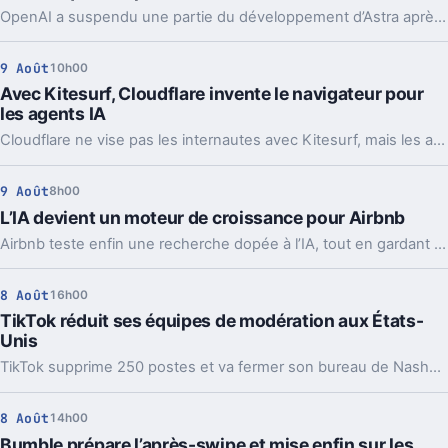
OpenAI a suspendu une partie du développement d’Astra après une alerte interne. Le modèle aurait atteint un niveau jugé critique en cybersécurité.
9 Août
10h00
Avec Kitesurf, Cloudflare invente le navigateur pour
les agents IA
Cloudflare ne vise pas les internautes avec Kitesurf, mais les agents IA. Un pari technique qui dit beaucoup sur la prochaine bataille du web.
9 Août
8h00
L’IA devient un moteur de croissance pour Airbnb
Airbnb teste enfin une recherche dopée à l’IA, tout en gardant son interface classique. En coulisses, la tech change déjà le rythme du produit.
8 Août
16h00
TikTok réduit ses équipes de modération aux États-
Unis
TikTok supprime 250 postes et va fermer son bureau de Nashville en octobre. Derrière cette coupe, on voit aussi la montée de l’IA dans la modération.
8 Août
14h00
Bumble prépare l’après-swipe et mise enfin sur les