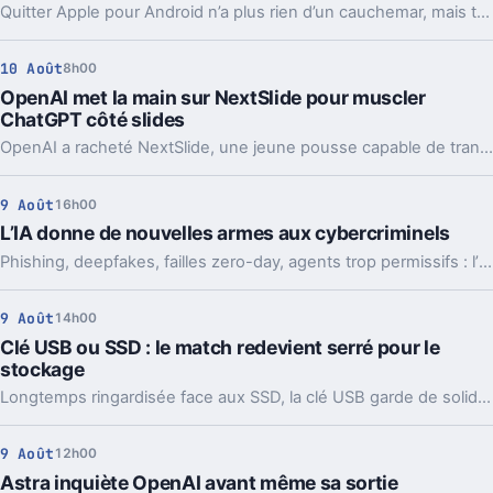
Quitter Apple pour Android n’a plus rien d’un cauchemar, mais tout ne suit pas. Écosystème, applis, accessoires, mises à jour, voilà ce qui bloque encore.
10 Août
8h00
OpenAI met la main sur NextSlide pour muscler
ChatGPT côté slides
OpenAI a racheté NextSlide, une jeune pousse capable de transformer des notes en présentations éditables. L’équipe travaille déjà sur ChatGPT.
9 Août
16h00
L’IA donne de nouvelles armes aux cybercriminels
Phishing, deepfakes, failles zero-day, agents trop permissifs : l’IA accélère déjà les attaques. Et la défense court derrière.
9 Août
14h00
Clé USB ou SSD : le match redevient serré pour le
stockage
Longtemps ringardisée face aux SSD, la clé USB garde de solides arguments. Hausse des prix, usages concrets, ports USB-C, le match n’est pas fini.
9 Août
12h00
Astra inquiète OpenAI avant même sa sortie